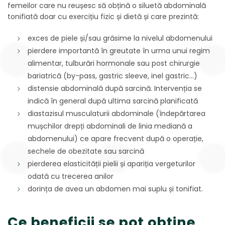
femeilor care nu reușesc să obțină o siluetă abdominală
tonifiată doar cu exercițiu fizic și dietă și care prezintă:
exces de piele și/sau grăsime la nivelul abdomenului
pierdere importantă în greutate în urma unui regim
alimentar, tulburări hormonale sau post chirurgie
bariatrică (by-pass, gastric sleeve, inel gastric…)
distensie abdominală după sarcină. Intervenția se
indică în general după ultima sarcină planificată
diastazisul musculaturii abdominale (îndepărtarea
mușchilor drepți abdominali de linia mediană a
abdomenului) ce apare frecvent după o operație,
sechele de obezitate sau sarcină
pierderea elasticității pielii și apariția vergeturilor
odată cu trecerea anilor
dorința de avea un abdomen mai suplu și tonifiat.
Ce beneficii se pot obține