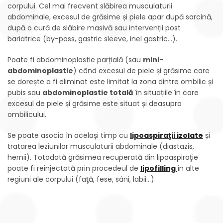
corpului. Cel mai frecvent slăbirea musculaturii
abdominale, excesul de grăsime și piele apar după sarcină,
după o cură de slăbire masivă sau intervenții post
bariatrice (by-pass, gastric sleeve, inel gastric…).
Poate fi abdominoplastie parțială (sau
mini-
abdominoplastie
) când excesul de piele și grăsime care
se dorește a fi eliminat este limitat la zona dintre ombilic și
pubis sau
abdominoplastie totală
în situațiile în care
excesul de piele și grăsime este situat și deasupra
ombilicului.
Se poate asocia în același timp cu
lipoaspiraţii izolate
și
tratarea leziunilor musculaturii abdominale (diastazis,
hernii). Totodată grăsimea recuperată din lipoaspiraţie
poate fi reinjectată prin procedeul de
lipofilling
în alte
regiuni ale corpului (faţă, fese, sâni, labii…)