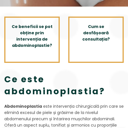
Ce beneficii se pot
Cum se
obține prin
desfășoară
intervenția de
consultația?
abdominoplastie?
Ce este
abdominoplastia?
Abdominoplastia
este intervenția chirurgicală prin care se
elimină excesul de piele și grăsime de la nivelul
abdomenului precum și întarirea mușchilor abdominali.
Oferă un aspect suplu, tonifiat și armonios cu proporțiile