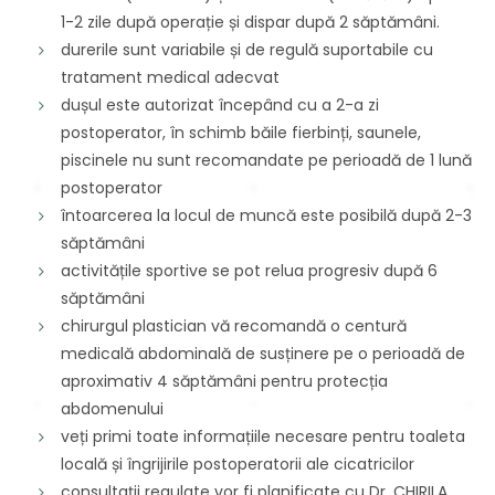
1-2 zile după operație și dispar după 2 săptămâni.
durerile sunt variabile și de regulă suportabile cu
tratament medical adecvat
dușul este autorizat începând cu a 2-a zi
postoperator, în schimb băile fierbinți, saunele,
piscinele nu sunt recomandate pe perioadă de 1 lună
postoperator
întoarcerea la locul de muncă este posibilă după 2-3
săptămâni
activitățile sportive se pot relua progresiv după 6
săptămâni
chirurgul plastician vă recomandă o centură
medicală abdominală de susținere pe o perioadă de
aproximativ 4 săptămâni pentru protecția
abdomenului
veți primi toate informațiile necesare pentru toaleta
locală și îngrijirile postoperatorii ale cicatricilor
consultații regulate vor fi planificate cu Dr. CHIRILA