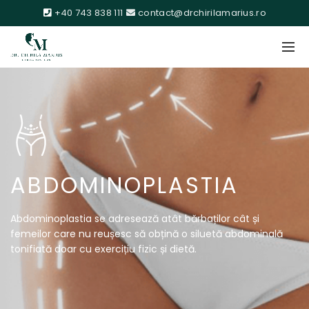
+40 743 838 111
contact@drchirilamarius.ro
ABDOMINOPLASTIA
Abdominoplastia se adresează atât bărbaților cât și
femeilor care nu reușesc să obțină o siluetă abdominală
tonifiată doar cu exercițiu fizic și dietă.