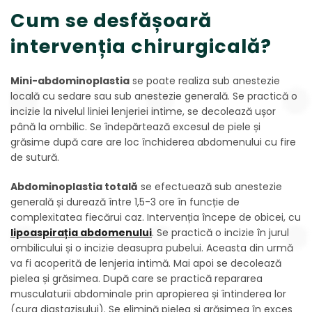
Cum se desfășoară
intervenția chirurgicală?
Mini-abdominoplastia
se poate realiza sub anestezie
locală cu sedare sau sub anestezie generală. Se practică o
incizie la nivelul liniei lenjeriei intime, se decolează ușor
până la ombilic. Se îndepărtează excesul de piele și
grăsime după care are loc închiderea abdomenului cu fire
de sutură.
Abdominoplastia totală
se efectuează sub anestezie
generală și durează între 1,5-3 ore în funcție de
complexitatea fiecărui caz. Intervenția începe de obicei, cu
lipoaspirația abdomenului
. Se practică o incizie în jurul
ombilicului și o incizie deasupra pubelui. Aceasta din urmă
va fi acoperită de lenjeria intimă. Mai apoi se decolează
pielea și grăsimea. După care se practică repararea
musculaturii abdominale prin apropierea și întinderea lor
(cura diastazisului). Se elimină pielea și grăsimea în exces