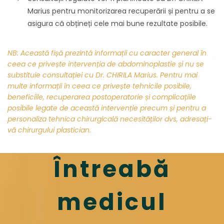
Marius pentru monitorizarea recuperării și pentru a se
asigura că obțineți cele mai bune rezultate posibile.
NB:
Această fișă prezintă informații cu caracter general în
ceea ce privește intervenția de abdominoplastie și nu se
substituie consultației cu Dr. CHIRILA Marius. Pentru mai
multe informații în ceea ce privește tehnicile posibile,
beneficiile, recuperarea postoperatorie și complicațiile
posibile legate de această intervenție precum și pentru a
personaliza tehnica chirurgicală necesităților dvs, adresați-
vă chirurgului plastician.
Întreabă
medicul