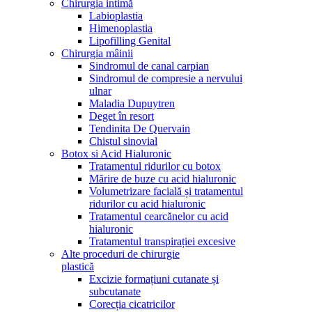
Chirurgia intimă
Labioplastia
Himenoplastia
Lipofilling Genital
Chirurgia mâinii
Sindromul de canal carpian
Sindromul de compresie a nervului
ulnar
Maladia Dupuytren
Deget în resort
Tendinita De Quervain
Chistul sinovial
Botox si Acid Hialuronic
Tratamentul ridurilor cu botox
Mărire de buze cu acid hialuronic
Volumetrizare facială și tratamentul
ridurilor cu acid hialuronic
Tratamentul cearcănelor cu acid
hialuronic
Tratamentul transpirației excesive
Alte proceduri de chirurgie
plastică
Excizie formațiuni cutanate și
subcutanate
Corecția cicatricilor