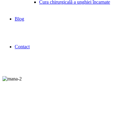
Cura chirurgicală a unghiei încarnate
Blog
Contact
SINDROMUL DE
COMPRESIE A
NERVULUI ULNAR