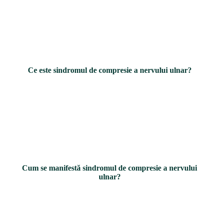
Nervul ulnar este responsabil de sensibilitatea degetului mic și
jumătate din degetul inelar precum și de inervația unor mușchi la
nivelul mâinii și antebrațului.
Ce este sindromul de compresie a nervului ulnar?
Cum se manifestă sindromul de compresie a nervului
ulnar?