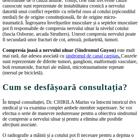
determinate de o cauză anume. Totuși, cele mai frecvente cauze
cunoscute sunt reprezentate de instabilitatea cronică a nervului
datorită unui conflict repetitiv cu relieful osos al cotului (epicondilul
medial) fie de origine constituțională, fie de origine micro-
traumatică. Îngroșarea învelișurilor musculare și a septelor musculare
pot fi responsabile de compresia nervului ulnar la nivelul cotului
(fascia Osborne, arcada Struthers). Uneori compresia nervului poate
fi secundară unor fracturi de cot, artroză, poliartrită, tumori.
Compresia joasă a nervului ulnar (Sindromul Guyon)
este mult
mai rară, dar adesea asociată cu
sindromu
l
de canal carpian
.
Cauzele
sunt reprezentate de diferite tumori, ganglioni, malformații vasculare,
boli reumatoide, fracturi ale mâinii, microtraumatisme repetate
(mersul pe bicicletă).
Cum se desfășoară consultația?
În timpul consultației, Dr. CHIRILA Marius va întocmi istoricul dvs
medical și va examina complet ambele membre superioare. Se vor
efectua o serie de manevre nedureroase pentru a obiectiva sindromul
de compresie a nervului ulnar și pentru a elimina alte posibile
afecțiuni asociate.
O radiografie a mâinii și a cotului pot fi necesare pentru a depista o