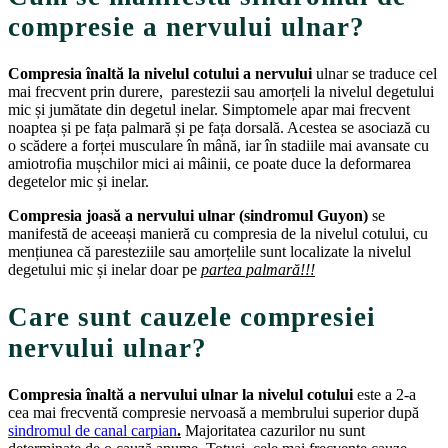
compresie a nervului ulnar?
Compresia înaltă la nivelul cotului a nervului
ulnar se traduce cel
mai frecvent prin durere, parestezii sau amorțeli la nivelul degetului
mic și jumătate din degetul inelar. Simptomele apar mai frecvent
noaptea și pe fața palmară și pe fața dorsală. Acestea se asociază cu
o scădere a forței musculare în mână, iar în stadiile mai avansate cu
amiotrofia mușchilor mici ai mâinii, ce poate duce la deformarea
degetelor mic și inelar.
Compresia joasă a nervului ulnar (sindromul Guyon)
se
manifestă de aceeași manieră cu compresia de la nivelul cotului, cu
mențiunea că paresteziile sau amorțelile sunt localizate la nivelul
degetului mic și inelar doar pe
partea palmară!!!
Care sunt cauzele compresiei
nervului ulnar?
Compresia înaltă a nervului ulnar la nivelul cotului
este a 2-a
cea mai frecventă compresie nervoasă a membrului superior după
sindromul de canal carpian
.
Majoritatea cazurilor nu sunt