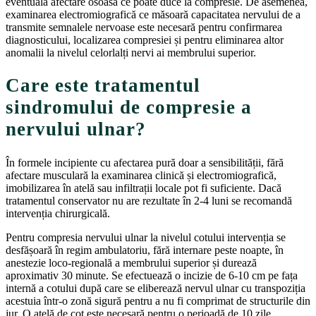
eventuală afectare osoasă ce poate duce la compresie. De asemenea,
examinarea electromiografică ce măsoară capacitatea nervului de a
transmite semnalele nervoase este necesară pentru confirmarea
diagnosticului, localizarea compresiei și pentru eliminarea altor
anomalii la nivelul celorlalți nervi ai membrului superior.
Care este tratamentul
sindromului de compresie a
nervului ulnar?
În formele incipiente cu afectarea pură doar a sensibilității, fără
afectare musculară la examinarea clinică și electromiografică,
imobilizarea în atelă sau infiltrații locale pot fi suficiente. Dacă
tratamentul conservator nu are rezultate în 2-4 luni se recomandă
intervenția chirurgicală.
Pentru compresia nervului ulnar la nivelul cotului intervenția se
desfășoară în regim ambulatoriu, fără internare peste noapte, în
anestezie loco-regională a membrului superior și durează
aproximativ 30 minute. Se efectuează o incizie de 6-10 cm pe fața
internă a cotului după care se eliberează nervul ulnar cu transpoziția
acestuia într-o zonă sigură pentru a nu fi comprimat de structurile din
jur. O atelă de cot este necesară pentru o perioadă de 10 zile.