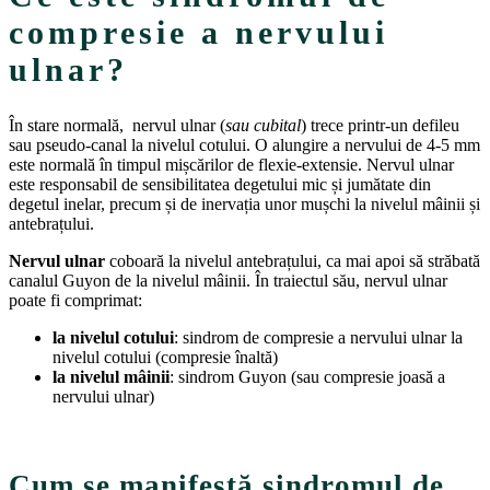
compresie a nervului
ulnar?
În stare normală, nervul ulnar (
sau cubital
) trece printr-un defileu
sau pseudo-canal la nivelul cotului. O alungire a nervului de 4-5 mm
este normală în timpul mișcărilor de flexie-extensie. Nervul ulnar
este responsabil de sensibilitatea degetului mic și jumătate din
degetul inelar, precum și de inervația unor mușchi la nivelul mâinii și
antebrațului.
Nervul ulnar
coboară la nivelul antebrațului, ca mai apoi să străbată
canalul Guyon de la nivelul mâinii. În traiectul său, nervul ulnar
poate fi comprimat:
la nivelul cotului
: sindrom de compresie a nervului ulnar la
nivelul cotului (compresie înaltă)
la nivelul mâinii
: sindrom Guyon (sau compresie joasă a
nervului ulnar)
Cum se manifestă sindromul de