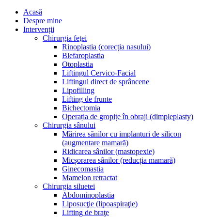
Acasă
Despre mine
Intervenții
Chirurgia feţei
Rinoplastia (corecția nasului)
Blefaroplastia
Otoplastia
Liftingul Cervico-Facial
Liftingul direct de sprâncene
Lipofilling
Lifting de frunte
Bichectomia
Operația de gropițe în obraji (dimpleplasty)
Chirurgia sânului
Mărirea sânilor cu implanturi de silicon
(augmentare mamară)
Ridicarea sânilor (mastopexie)
Micșorarea sânilor (reducția mamară)
Ginecomastia
Mamelon retractat
Chirurgia siluetei
Abdominoplastia
Liposucţie (lipoaspiraţie)
Lifting de braţe