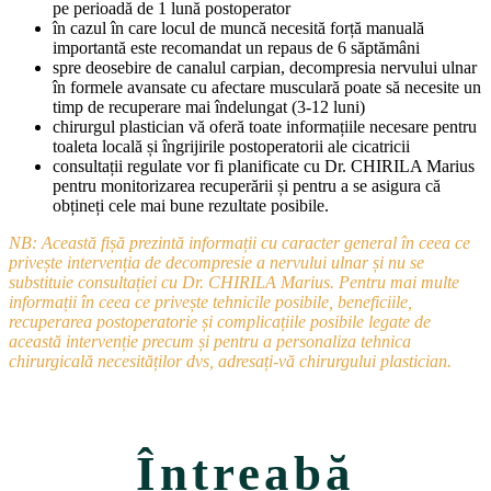
pe perioadă de 1 lună postoperator
în cazul în care locul de muncă necesită forță manuală
importantă este recomandat un repaus de 6 săptămâni
spre deosebire de canalul carpian, decompresia nervului ulnar
în formele avansate cu afectare musculară poate să necesite un
timp de recuperare mai îndelungat (3-12 luni)
chirurgul plastician vă oferă toate informațiile necesare pentru
toaleta locală și îngrijirile postoperatorii ale cicatricii
consultații regulate vor fi planificate cu Dr. CHIRILA Marius
pentru monitorizarea recuperării și pentru a se asigura că
obțineți cele mai bune rezultate posibile.
NB:
Această fișă prezintă informații cu caracter general în ceea ce
privește intervenția de decompresie a nervului ulnar și nu se
substituie consultației cu Dr. CHIRILA Marius. Pentru mai multe
informații în ceea ce privește tehnicile posibile, beneficiile,
recuperarea postoperatorie și complicațiile posibile legate de
această intervenție precum și pentru a personaliza tehnica
chirurgicală necesităților dvs, adresați-vă chirurgului plastician.
Întreabă