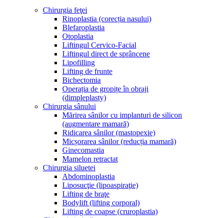
Chirurgia feţei
Rinoplastia (corecția nasului)
Blefaroplastia
Otoplastia
Liftingul Cervico-Facial
Liftingul direct de sprâncene
Lipofilling
Lifting de frunte
Bichectomia
Operația de gropițe în obraji
(dimpleplasty)
Chirurgia sânului
Mărirea sânilor cu implanturi de silicon
(augmentare mamară)
Ridicarea sânilor (mastopexie)
Micșorarea sânilor (reducția mamară)
Ginecomastia
Mamelon retractat
Chirurgia siluetei
Abdominoplastia
Liposucţie (lipoaspiraţie)
Lifting de braţe
Bodylift (lifting corporal)
Lifting de coapse (cruroplastia)