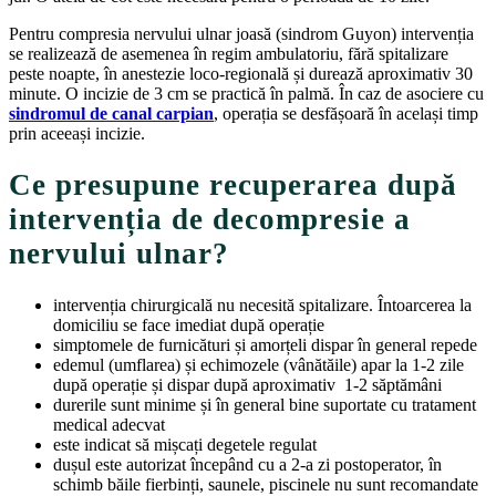
Pentru compresia nervului ulnar joasă (sindrom Guyon) intervenția
se realizează de asemenea în regim ambulatoriu, fără spitalizare
peste noapte, în anestezie loco-regională și durează aproximativ 30
minute. O incizie de 3 cm se practică în palmă. În caz de asociere cu
sindromul de canal carpian
, operația se desfășoară în același timp
prin aceeași incizie.
Ce presupune recuperarea după
intervenția de decompresie a
nervului ulnar?
intervenția chirurgicală nu necesită spitalizare. Întoarcerea la
domiciliu se face imediat după operație
simptomele de furnicături și amorțeli dispar în general repede
edemul (umflarea) și echimozele (vânătăile) apar la 1-2 zile
după operație și dispar după aproximativ 1-2 săptămâni
durerile sunt minime și în general bine suportate cu tratament
medical adecvat
este indicat să mișcați degetele regulat
dușul este autorizat începând cu a 2-a zi postoperator, în
schimb băile fierbinți, saunele, piscinele nu sunt recomandate