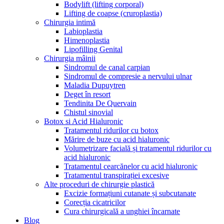
Bodylift (lifting corporal)
Lifting de coapse (cruroplastia)
Chirurgia intimă
Labioplastia
Himenoplastia
Lipofilling Genital
Chirurgia mâinii
Sindromul de canal carpian
Sindromul de compresie a nervului ulnar
Maladia Dupuytren
Deget în resort
Tendinita De Quervain
Chistul sinovial
Botox si Acid Hialuronic
Tratamentul ridurilor cu botox
Mărire de buze cu acid hialuronic
Volumetrizare facială și tratamentul ridurilor cu
acid hialuronic
Tratamentul cearcănelor cu acid hialuronic
Tratamentul transpirației excesive
Alte proceduri de chirurgie plastică
Excizie formațiuni cutanate și subcutanate
Corecția cicatricilor
Cura chirurgicală a unghiei încarnate
Blog