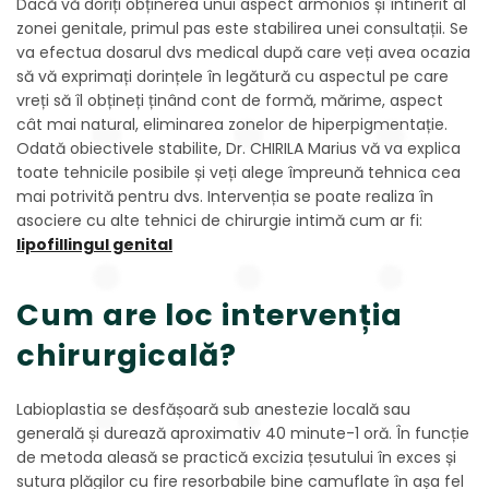
Dacă vă doriți obținerea unui aspect armonios și întinerit al
zonei genitale, primul pas este stabilirea unei consultații. Se
va efectua dosarul dvs medical după care veți avea ocazia
să vă exprimați dorințele în legătură cu aspectul pe care
vreți să îl obțineți ținând cont de formă, mărime, aspect
cât mai natural, eliminarea zonelor de hiperpigmentație.
Odată obiectivele stabilite, Dr. CHIRILA Marius vă va explica
toate tehnicile posibile și veți alege împreună tehnica cea
mai potrivită pentru dvs. Intervenția se poate realiza în
asociere cu alte tehnici de chirurgie intimă cum ar fi:
lipofillingul genital
Cum are loc intervenția
chirurgicală?
Labioplastia se desfășoară sub anestezie locală sau
generală și durează aproximativ 40 minute-1 oră. În funcție
de metoda aleasă se practică excizia țesutului în exces și
sutura plăgilor cu fire resorbabile bine camuflate în așa fel