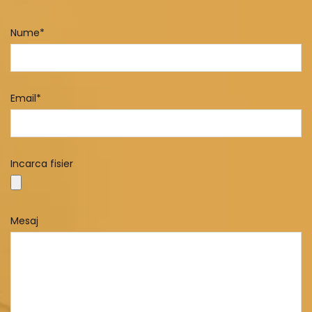
Nume*
Email*
Incarca fisier
Mesaj