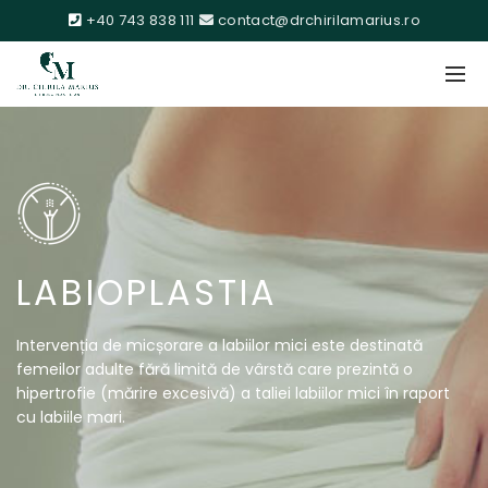
+40 743 838 111
contact@drchirilamarius.ro
LABIOPLASTIA
Intervenția de micșorare a labiilor mici este destinată
femeilor adulte fără limită de vârstă care prezintă o
hipertrofie (mărire excesivă) a taliei labiilor mici în raport
cu labiile mari.