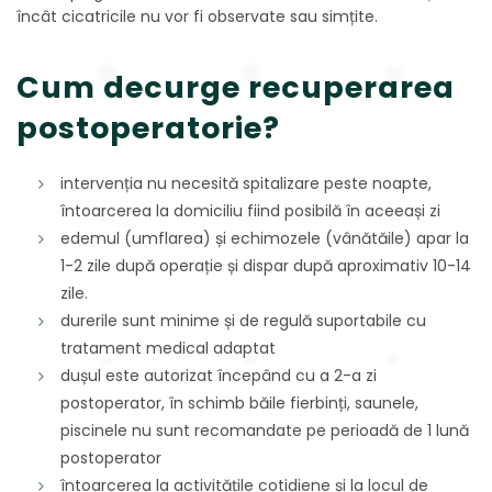
încât cicatricile nu vor fi observate sau simțite.
Cum decurge recuperarea
postoperatorie?
intervenția nu necesită spitalizare peste noapte,
întoarcerea la domiciliu fiind posibilă în aceeași zi
edemul (umflarea) și echimozele (vânătăile) apar la
1-2 zile după operație și dispar după aproximativ 10-14
zile.
durerile sunt minime și de regulă suportabile cu
tratament medical adaptat
dușul este autorizat începând cu a 2-a zi
postoperator, în schimb băile fierbinți, saunele,
piscinele nu sunt recomandate pe perioadă de 1 lună
postoperator
întoarcerea la activitățile cotidiene și la locul de