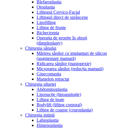
Blefaroplastia
Otoplastia
Liftingul Cervico-Facial
Liftingul direct de sprâncene
Lipofilling
Lifting de frunte
Bichectomia
Operația de gropițe în obraji
(dimpleplasty)
Chirurgia sânului
Mărirea sânilor cu implanturi de silicon
(augmentare mamară)
Ridicarea sânilor (mastopexie)
Micșorarea sânilor (reducția mamară)
Ginecomastia
Mamelon retractat
Chirurgia siluetei
Abdominoplastia
Liposucţie (lipoaspiraţie)
Lifting de braţe
Bodylift (lifting corporal)
Lifting de coapse (cruroplastia)
Chirurgia intimă
Labioplastia
Himenoplastia