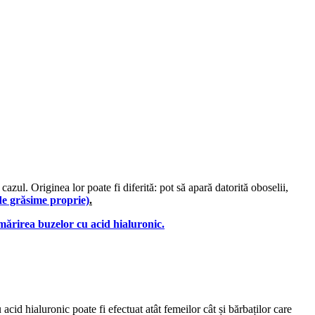
cazul. Originea lor poate fi diferită: pot să apară datorită oboselii,
a de grăsime proprie)
.
mărirea buzelor cu acid hialuronic.
acid hialuronic poate fi efectuat atât femeilor cât și bărbaților care