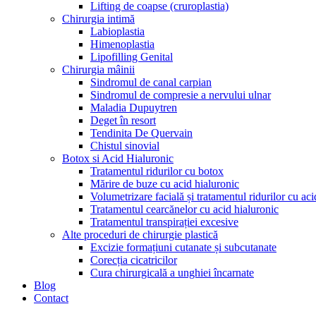
Lifting de coapse (cruroplastia)
Chirurgia intimă
Labioplastia
Himenoplastia
Lipofilling Genital
Chirurgia mâinii
Sindromul de canal carpian
Sindromul de compresie a nervului ulnar
Maladia Dupuytren
Deget în resort
Tendinita De Quervain
Chistul sinovial
Botox si Acid Hialuronic
Tratamentul ridurilor cu botox
Mărire de buze cu acid hialuronic
Volumetrizare facială și tratamentul ridurilor cu aci
Tratamentul cearcănelor cu acid hialuronic
Tratamentul transpirației excesive
Alte proceduri de chirurgie plastică
Excizie formațiuni cutanate și subcutanate
Corecția cicatricilor
Cura chirurgicală a unghiei încarnate
Blog
Contact