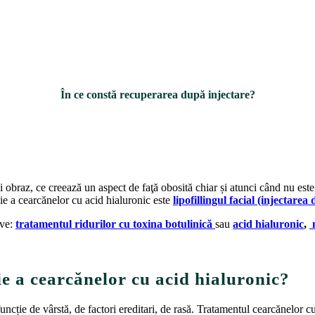
În ce constă recuperarea după injectare?
i obraz, ce creează un aspect de faţă obosită chiar și atunci când nu este 
cție a cearcănelor cu acid hialuronic este
lipofillingul facial (injectare
ive:
tratamentul ridurilor cu toxina botulinică
sau
acid hialuronic
,
e a cearcănelor cu acid hialuronic?
ncție de vârstă, de factori ereditari, de rasă. Tratamentul cearcănelor cu 