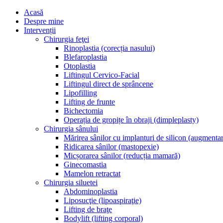
Acasă
Despre mine
Intervenții
Chirurgia feţei
Rinoplastia (corecția nasului)
Blefaroplastia
Otoplastia
Liftingul Cervico-Facial
Liftingul direct de sprâncene
Lipofilling
Lifting de frunte
Bichectomia
Operația de gropițe în obraji (dimpleplasty)
Chirurgia sânului
Mărirea sânilor cu implanturi de silicon (augment
Ridicarea sânilor (mastopexie)
Micșorarea sânilor (reducția mamară)
Ginecomastia
Mamelon retractat
Chirurgia siluetei
Abdominoplastia
Liposucţie (lipoaspiraţie)
Lifting de braţe
Bodylift (lifting corporal)