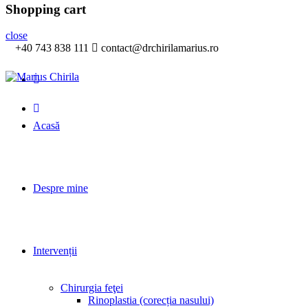
Shopping cart
close
+40 743 838 111
contact@drchirilamarius.ro
Acasă
Despre mine
Intervenții
Chirurgia feţei
Rinoplastia (corecția nasului)