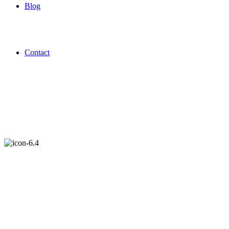
Blog
Contact
TRATAMENTUL CEARCĂ
Procedura este una minim-invazivă, foarte simplă și rapidă. Are loc î