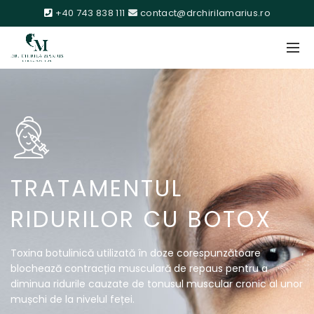
+40 743 838 111
contact@drchirilamarius.ro
TRATAMENTUL
RIDURILOR CU BOTOX
Toxina botulinică utilizată în doze corespunzătoare
blochează contracția musculară de repaus pentru a
diminua ridurile cauzate de tonusul muscular cronic al unor
mușchi de la nivelul feței.