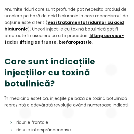
Anumite riduri care sunt profunde pot necesita produși de
umplere pe bază de acid hialuronic la care mecanismul de
acțiune este diferit (
vezi tratamentul ridurilor cu acid
hialuronic
). Uneori injecțiile cu toxină botulinică pot fi
efectuate în asociere cu alte proceduri :
lifting cervico-
facial
,
lifting de frunte
,
blefaroplastie
.
Care sunt indicațiile
injecțiilor cu toxină
botulinică?
În medicina estetică, injecțiile pe bază de toxină botulinică
reprezintă o adevărată revoluție având numeroase indicații:
ridurile frontale
ridurile intersprâncenoase