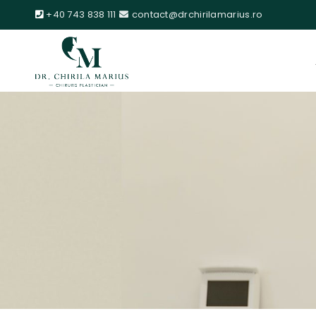
+40 743 838 111
contact@drchirilamarius.ro