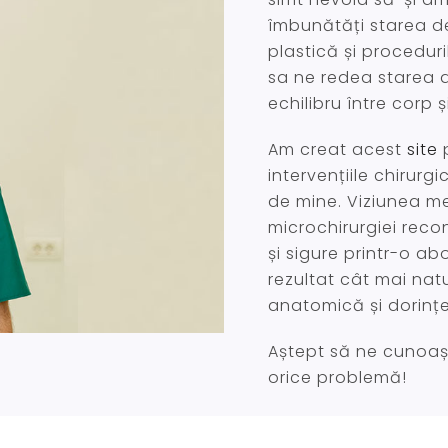
îmbunătăți starea de
plastică și procedur
sa ne redea starea d
echilibru între corp ș
Am creat acest
site
p
intervențiile chirurg
de mine. Viziunea mea
microchirurgiei recon
și sigure printr-o a
rezultat cât mai nat
anatomică și dorințel
Aștept să ne cunoaș
orice problemă!