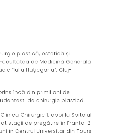
rurgie plastică, estetică și
t Facultatea de Medicină Generală
cie “Iuliu Haţieganu”, Cluj-
ins încă din primii ani de
tudențești de chirurgie plastică.
linica Chirurgie 1, apoi la Spitalul
t stagii de pregătire în Franța: 2
 luni în Centrul Universitar din Tours.