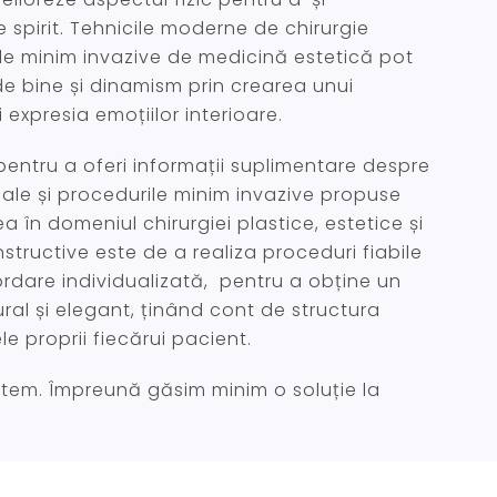
 spirit. Tehnicile moderne de chirurgie
ile minim invazive de medicină estetică pot
e bine și dinamism prin crearea unui
i expresia emoțiilor interioare.
entru a oferi informații suplimentare despre
icale și procedurile minim invazive propuse
 în domeniul chirurgiei plastice, estetice și
structive este de a realiza proceduri fiabile
bordare individualizată, pentru a obține un
ural și elegant, ținând cont de structura
e proprii fiecărui pacient.
tem. Împreună găsim minim o soluție la