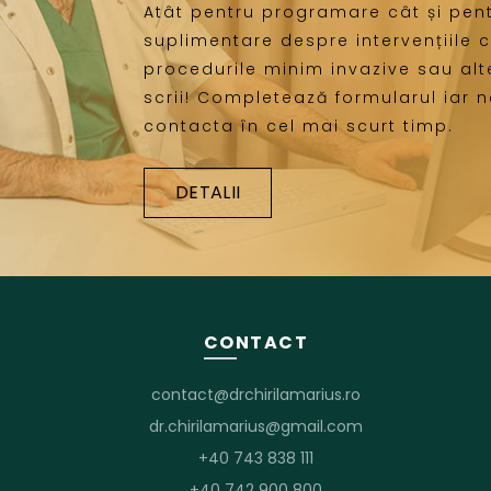
Atât pentru programare cât și pent
suplimentare despre intervențiile c
procedurile minim invazive sau alte
scrii! Completează formularul iar 
contacta în cel mai scurt timp.
DETALII
CONTACT
contact@drchirilamarius.ro
dr.chirilamarius@gmail.com
+40 743 838 111
+40 742 900 800