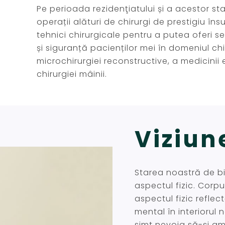
Pe perioada rezidenţiatului și a acestor st
operații alături de chirurgi de prestigiu î
tehnici chirurgicale pentru a putea oferi se
și siguranță pacienților mei în domeniul chir
microchirurgiei reconstructive, a medicinii
chirurgiei mâinii.
Viziun
Starea noastră de bine
aspectul fizic. Corp
aspectul fizic refle
mental în interiorul 
simt nevoia să-și am