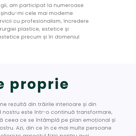
agii, am participat la numeroase
nsușindu-mi cele mai moderne
rvicii cu profesionalism, încredere
urgiei plastice, estetice și
 estetice precum și în domeniul
e proprie
 rezultă din trăirile interioare și din
ul nostru este într-o continuă transformare,
ctă ceea ce se întâmplă pe plan emoțional și
nostru. Azi, din ce în ce mai multe persoane
elioreze aspectul fizic pentru a-și