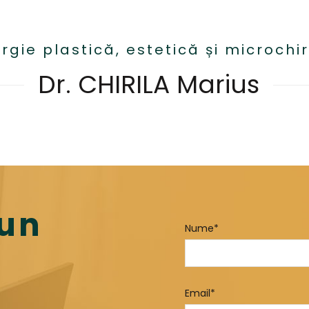
urgie plastică, estetică și microchi
Dr. CHIRILA Marius
 un
Nume*
j
Email*