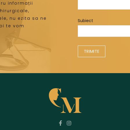
ru informații
hirurgicale,
le, nu ezita sa ne
Subiect
noi te vom