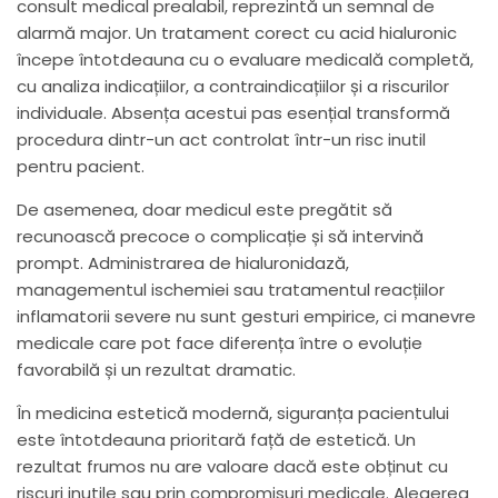
consult medical prealabil, reprezintă un semnal de
alarmă major. Un tratament corect cu acid hialuronic
începe întotdeauna cu o evaluare medicală completă,
cu analiza indicațiilor, a contraindicațiilor și a riscurilor
individuale. Absența acestui pas esențial transformă
procedura dintr-un act controlat într-un risc inutil
pentru pacient.
De asemenea, doar medicul este pregătit să
recunoască precoce o complicație și să intervină
prompt. Administrarea de hialuronidază,
managementul ischemiei sau tratamentul reacțiilor
inflamatorii severe nu sunt gesturi empirice, ci manevre
medicale care pot face diferența între o evoluție
favorabilă și un rezultat dramatic.
În medicina estetică modernă, siguranța pacientului
este întotdeauna prioritară față de estetică. Un
rezultat frumos nu are valoare dacă este obținut cu
riscuri inutile sau prin compromisuri medicale. Alegerea