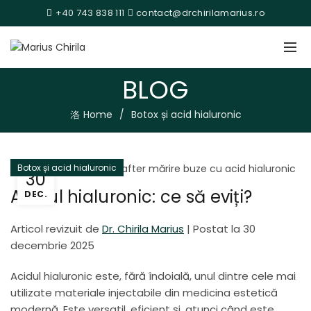
+40 743 838 111
contact@drchirilamarius.ro
BLOG
Home
Botox și acid hialuronic
Botox și acid hialuronic
30
Acidul hialuronic: ce să eviți?
DEC.
Articol revizuit de
Dr. Chirila Marius
|
Postat la 30
decembrie 2025
Acidul hialuronic este, fără îndoială, unul dintre cele mai
utilizate materiale injectabile din medicina estetică
modernă. Este versatil, eficient și, atunci când este