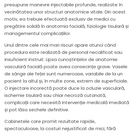
presupune manevre injectabile profunde, realizate în
vecinătatea unor structuri anatomice vitale. Din acest
motiv, ea trebuie efectuată exclusiv de medici cu
pregătire solidă în anatomia facială, fiziologie tisulară și
managementul complicațiilor.
Unul dintre cele mai mari riscuri apare atunci când
procedura este realizată de personal necalificat sau
insuficient instruit. Lipsa cunoștințelor de anatomie
vasculară facială poate avea consecințe grave. Vasele
de sânge ale feței sunt numeroase, variabile de la un
pacient la altul și, în multe zone, extrem de superficiale.
O injectare incorectă poate duce la ocluzie vasculară,
ischemie tisulară sau chiar necroză cutanată,
complicații care necesită intervenție medicală imediată
și pot lăsa sechele definitive.
Cabinetele care promit rezultate rapide,
spectaculoase, la costuri nejustificat de mici, fără