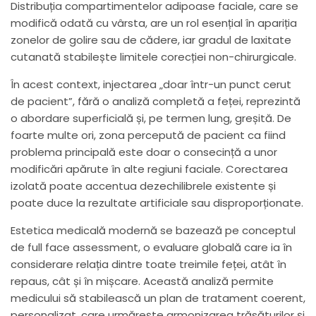
Distribuția compartimentelor adipoase faciale, care se
modifică odată cu vârsta, are un rol esențial în apariția
zonelor de golire sau de cădere, iar gradul de laxitate
cutanată stabilește limitele corecției non-chirurgicale.
În acest context, injectarea „doar într-un punct cerut
de pacient”, fără o analiză completă a feței, reprezintă
o abordare superficială și, pe termen lung, greșită. De
foarte multe ori, zona percepută de pacient ca fiind
problema principală este doar o consecință a unor
modificări apărute în alte regiuni faciale. Corectarea
izolată poate accentua dezechilibrele existente și
poate duce la rezultate artificiale sau disproporționate.
Estetica medicală modernă se bazează pe conceptul
de full face assessment, o evaluare globală care ia în
considerare relația dintre toate treimile feței, atât în
repaus, cât și în mișcare. Această analiză permite
medicului să stabilească un plan de tratament coerent,
personalizat, care urmărește armonizarea trăsăturilor și