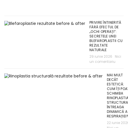
PRIVIRE ÎNTINERITĂ
FĂRĂ EFECTUL DE
„OCHI OPERAȚI”:
SECRETELE UNEI
BLEFAROPLASTII CU
REZULTATE
NATURALE
29 iunie 2026
Nici
un comentariu
MAI MULT
DECÂT
ESTETICĂ:
CUM ÎȚI POA
SCHIMBA
RINOPLASTI
STRUCTURA
ÎNTREAGA
DINAMICĂ A
RESPIRAȚIEI
22 iunie 202
Nici un