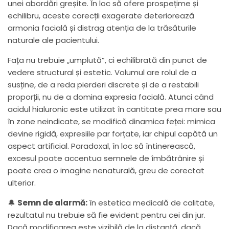
unei abordări greșite. În loc să ofere prospețime și
echilibru, aceste corecții exagerate deteriorează
armonia facială și distrag atenția de la trăsăturile
naturale ale pacientului.
Fața nu trebuie „umplută”, ci echilibrată din punct de
vedere structural și estetic. Volumul are rolul de a
susține, de a reda pierderi discrete și de a restabili
proporții, nu de a domina expresia facială. Atunci când
acidul hialuronic este utilizat în cantitate prea mare sau
în zone neindicate, se modifică dinamica feței: mimica
devine rigidă, expresiile par forțate, iar chipul capătă un
aspect artificial. Paradoxal, în loc să întinerească,
excesul poate accentua semnele de îmbătrânire și
poate crea o imagine nenaturală, greu de corectat
ulterior.
🔔
Semn de alarmă:
în estetica medicală de calitate,
rezultatul nu trebuie să fie evident pentru cei din jur.
Dacă modificarea este vizibilă de la distanță, dacă