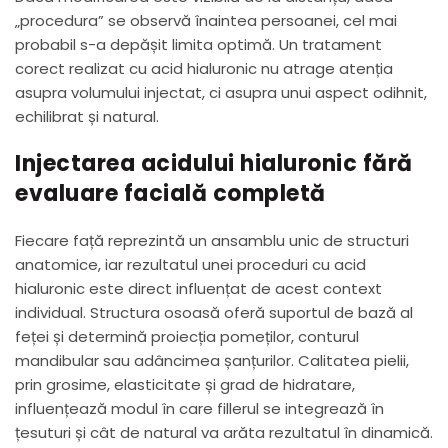
„procedura” se observă înaintea persoanei, cel mai
probabil s-a depășit limita optimă. Un tratament
corect realizat cu acid hialuronic nu atrage atenția
asupra volumului injectat, ci asupra unui aspect odihnit,
echilibrat și natural.
Injectarea acidului hialuronic fără
evaluare facială completă
Fiecare față reprezintă un ansamblu unic de structuri
anatomice, iar rezultatul unei proceduri cu acid
hialuronic este direct influențat de acest context
individual. Structura osoasă oferă suportul de bază al
feței și determină proiecția pomeților, conturul
mandibular sau adâncimea șanțurilor. Calitatea pielii,
prin grosime, elasticitate și grad de hidratare,
influențează modul în care fillerul se integrează în
țesuturi și cât de natural va arăta rezultatul în dinamică.