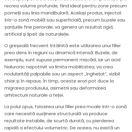
recrea volume profunde, fiind ideal pentru zone precum
pomeții sau linia mandibulară. Același produs, injectat
într-o zonă mobilă sau superficială, precum buzele sau
șanțurile fine periorale, va genera un rezultat rigid,
artificial și lipsit de naturalețe.
O greșeală frecvent întâlnită este utilizarea unui filler
prea dens în regiuni cu dinamică intensă. Buzele, de
exemplu, sunt supuse permanent mișcării, iar un acid
hialuronic nepotrivit va limita mobilitatea, va crea
nodularități palpabile sau un aspect „înghețat”, vizibil
chiar și în repaus. În timp, aceste erori pot duce la
migrarea produsului, asimetrii sau deformarea
arhitecturii naturale a feței.
La polul opus, folosirea unui filler prea moale într-o zonă
care necesită susținere structurală va produce
rezultate instabile, de scurtă durată, cu pierderea
rapidă a efectului volumetric. De aceea, nu există un