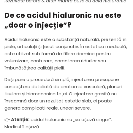
Rezultate before & after mărire buze cu acid hialuronic
De ce acidul hialuronic nu este
„doar o injecție”?
Acidul hialuronic este o substanță naturală, prezentă în
piele, articulații și țesut conjunctiv. În estetica medicală,
este utilizat sub formă de fillere dermice pentru
volumizare, conturare, corectarea ridurilor sau
îmbunătățirea calității pielii.
Deși pare o procedură simplă, injectarea presupune
cunoaștere detaliată de anatomie vasculară, planuri
tisulare și biomecanica feței. O injectare greșită nu
înseamnă doar un rezultat estetic slab, ci poate
genera complicații reale, uneori severe.
👉
Atenție:
acidul hialuronic nu „se așază singur”.
Medicul îl așază.