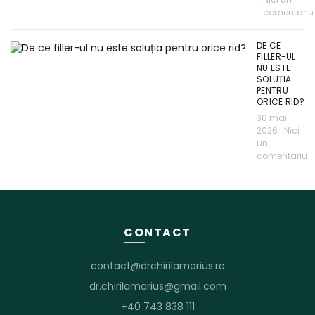
comentariu
DE CE
FILLER-UL
NU ESTE
SOLUȚIA
PENTRU
ORICE RID?
30 mai
2026
Nici
un
comentariu
CONTACT
contact@drchirilamarius.ro
dr.chirilamarius@gmail.com
+40 743 838 111