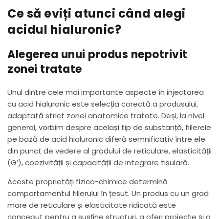
Ce să eviți atunci când alegi
acidul hialuronic?
Alegerea unui produs nepotrivit
zonei tratate
Unul dintre cele mai importante aspecte în injectarea
cu acid hialuronic este selecția corectă a produsului,
adaptată strict zonei anatomice tratate. Deși, la nivel
general, vorbim despre același tip de substanță, fillerele
pe bază de acid hialuronic diferă semnificativ între ele
din punct de vedere al gradului de reticulare, elasticității
(G’), coezivității și capacității de integrare tisulară.
Aceste proprietăți fizico-chimice determină
comportamentul fillerului în țesut. Un produs cu un grad
mare de reticulare și elasticitate ridicată este
conceput pentru a susține structuri, a oferi proiecție și a