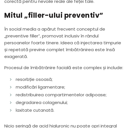
corectă pentru nevoile reale ale feței tale.
Mitul „filler-ului preventiv”
În social media a apărut frecvent conceptul de
„preventive filler”, promovat inclusiv în rândul
persoanelor foarte tinere. Ideea că injectarea timpurie
și repetată previne complet îmbătrânirea este însă
exagerată.
Procesul de îmbătrânire facială este complex și include:
resorbție osoasă;
modificări ligamentare;
redistribuirea compartimentelor adipoase;
degradarea colagenului;
laxitate cutanată.
Nicio seringă de acid hialuronic nu poate opri integral