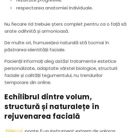
respectarea anatomiei individuale.
Nu fiecare rid trebuie șters complet pentru ca o față să
arate odihnită și armonioasă.
De multe ori, frumusețea naturală stă tocmai în
păstrarea identității faciale.
Pacienții informați aleg astăzi tratamente estetice
personalizate, adaptate vârstei biologice, structurii
faciale și calității tegumentului, nu trendurilor
temporare din online.
Echilibrul dintre volum,
structură și naturalețe în
rejuvenarea facială
Filler-ul
poate fi un instrument extrem de valoros