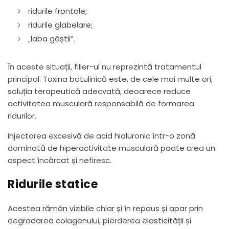
ridurile frontale;
ridurile glabelare;
„laba gâștii”.
În aceste situații, filler-ul nu reprezintă tratamentul
principal. Toxina botulinică este, de cele mai multe ori,
soluția terapeutică adecvată, deoarece reduce
activitatea musculară responsabilă de formarea
ridurilor.
Injectarea excesivă de acid hialuronic într-o zonă
dominată de hiperactivitate musculară poate crea un
aspect încărcat și nefiresc.
Ridurile statice
Acestea rămân vizibile chiar și în repaus și apar prin
degradarea colagenului, pierderea elasticității și