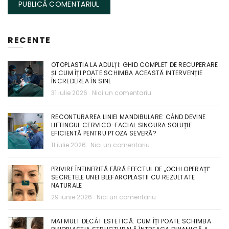
RECENTE
OTOPLASTIA LA ADULȚI: GHID COMPLET DE RECUPERARE
ȘI CUM ÎȚI POATE SCHIMBA ACEASTĂ INTERVENȚIE
ÎNCREDEREA ÎN SINE
31 iulie 2026
Nici un comentariu
RECONTURAREA LINIEI MANDIBULARE: CÂND DEVINE
LIFTINGUL CERVICO-FACIAL SINGURA SOLUȚIE
EFICIENTĂ PENTRU PTOZA SEVERĂ?
11 iulie 2026
Nici un comentariu
PRIVIRE ÎNTINERITĂ FĂRĂ EFECTUL DE „OCHI OPERAȚI”:
SECRETELE UNEI BLEFAROPLASTII CU REZULTATE
NATURALE
29 iunie 2026
Nici un comentariu
MAI MULT DECÂT ESTETICĂ: CUM ÎȚI POATE SCHIMBA