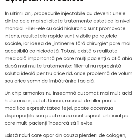
În ultimii ani, procedurile injectabile au devenit unele
dintre cele mai solicitate tratamente estetice la nivel
mondial. Filler-ele cu acid hialuronic sunt promovate
intens, rezultatele rapide sunt vizibile pe rețelele
sociale, iar ideea de „întinerire fără chirurgie” pare mai
accesibilă ca niciodată. Totuși, există o realitate
medicală importantă pe care mulți pacienți o află abia
după mai multe tratamente: filler-ul nu reprezintă
soluția ideală pentru orice rid, orice problemă de volum
sau orice semn de îmbătrânire facială.
Un chip armonios nu înseamnă automat mai mult acid
hialuronic injectat. Uneori, excesul de filler poate
modifica expresivitatea feței, poate accentua
disproporțiile sau poate crea acel aspect artificial pe
care mulți pacienți încearcă să îl evite.
Există riduri care apar din cauza pierderii de colagen,