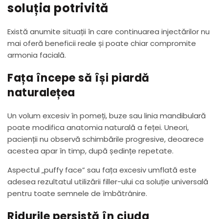
soluția potrivită
Există anumite situații în care continuarea injectărilor nu
mai oferă beneficii reale și poate chiar compromite
armonia facială.
Fața începe să își piardă
naturalețea
Un volum excesiv în pomeți, buze sau linia mandibulară
poate modifica anatomia naturală a feței. Uneori,
pacienții nu observă schimbările progresive, deoarece
acestea apar în timp, după ședințe repetate.
Aspectul „puffy face” sau fața excesiv umflată este
adesea rezultatul utilizării filler-ului ca soluție universală
pentru toate semnele de îmbătrânire.
Ridurile persistă în ciuda