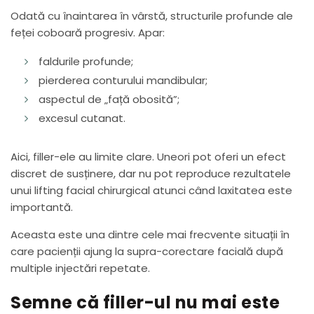
Odată cu înaintarea în vârstă, structurile profunde ale
feței coboară progresiv. Apar:
faldurile profunde;
pierderea conturului mandibular;
aspectul de „față obosită”;
excesul cutanat.
Aici, filler-ele au limite clare. Uneori pot oferi un efect
discret de susținere, dar nu pot reproduce rezultatele
unui lifting facial chirurgical atunci când laxitatea este
importantă.
Aceasta este una dintre cele mai frecvente situații în
care pacienții ajung la supra-corectare facială după
multiple injectări repetate.
Semne că filler-ul nu mai este