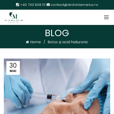
+40 743 838 111
contact@drchirilamarius.ro
BLOG
Home
Botox și acid hialuronic
30
MAI