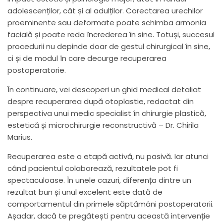
adolescenților, cât și al adulților. Corectarea urechilor
proeminente sau deformate poate schimba armonia
facială și poate reda încrederea în sine. Totuși, succesul
procedurii nu depinde doar de gestul chirurgical în sine,
ci și de modul în care decurge recuperarea
postoperatorie.
În continuare, vei descoperi un ghid medical detaliat
despre recuperarea după otoplastie, redactat din
perspectiva unui medic specialist în chirurgie plastică,
estetică și microchirurgie reconstructivă – Dr. Chirila
Marius.
Recuperarea este o etapă activă, nu pasivă. Iar atunci
când pacientul colaborează, rezultatele pot fi
spectaculoase. În unele cazuri, diferența dintre un
rezultat bun și unul excelent este dată de
comportamentul din primele săptămâni postoperatorii.
Așadar, dacă te pregătești pentru această intervenție