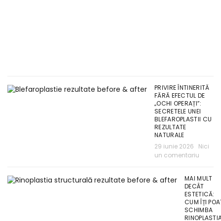
PRIVIRE ÎNTINERITĂ
FĂRĂ EFECTUL DE
„OCHI OPERAȚI”:
SECRETELE UNEI
BLEFAROPLASTII CU
REZULTATE
NATURALE
29 iunie 2026
Nici
un comentariu
MAI MULT
DECÂT
ESTETICĂ:
CUM ÎȚI POA
SCHIMBA
RINOPLASTI