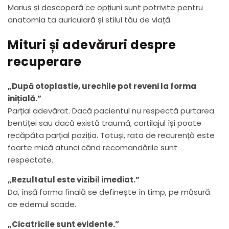
Marius și descoperă ce opțiuni sunt potrivite pentru
anatomia ta auriculară și stilul tău de viață.
Mituri și adevăruri despre
recuperare
„După otoplastie, urechile pot reveni la forma
inițială.”
Parțial adevărat. Dacă pacientul nu respectă purtarea
bentiței sau dacă există traumă, cartilajul își poate
recăpăta parțial poziția. Totuși, rata de recurență este
foarte mică atunci când recomandările sunt
respectate.
„Rezultatul este vizibil imediat.”
Da, însă forma finală se definește în timp, pe măsură
ce edemul scade.
„Cicatricile sunt evidente.”