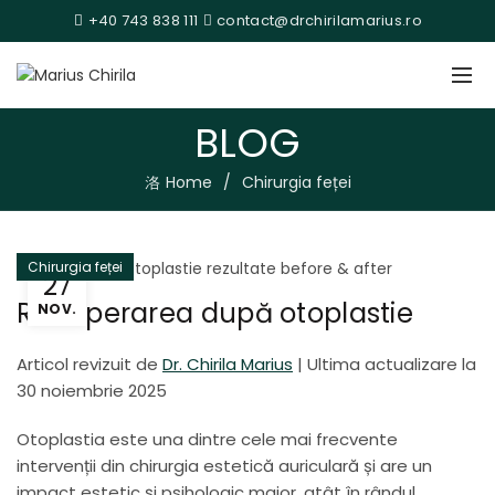
+40 743 838 111
contact@drchirilamarius.ro
BLOG
Home
Chirurgia feței
Chirurgia feței
27
Recuperarea după otoplastie
NOV.
Articol revizuit de
Dr. Chirila Marius
|
Ultima actualizare la
30 noiembrie 2025
Otoplastia este una dintre cele mai frecvente
intervenții din chirurgia estetică auriculară și are un
impact estetic și psihologic major, atât în rândul