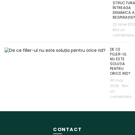
STRUCTURA
ÎNTREAGA
DINAMICĂ A
RESPIRAȚIEI
22 iunie 202
Nici un
comentariu
DE CE
FILLER-UL
NU ESTE
SOLUȚIA
PENTRU
ORICE RID?
30 mai
2026
Nici
un
comentariu
CONTACT