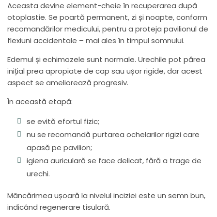
Aceasta devine element-cheie în recuperarea după
otoplastie. Se poartă permanent, zi și noapte, conform
recomandărilor medicului, pentru a proteja pavilionul de
flexiuni accidentale – mai ales în timpul somnului.
Edemul și echimozele sunt normale. Urechile pot părea
inițial prea apropiate de cap sau ușor rigide, dar acest
aspect se ameliorează progresiv.
În această etapă:
se evită efortul fizic;
nu se recomandă purtarea ochelarilor rigizi care
apasă pe pavilion;
igiena auriculară se face delicat, fără a trage de
urechi.
Mâncărimea ușoară la nivelul inciziei este un semn bun,
indicând regenerare tisulară.