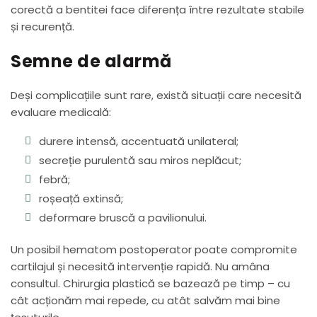
corectă a bentitei face diferența între rezultate stabile
și recurență.
Semne de alarmă
Deși complicațiile sunt rare, există situații care necesită
evaluare medicală:
durere intensă, accentuată unilateral;
secreție purulentă sau miros neplăcut;
febră;
roșeață extinsă;
deformare bruscă a pavilionului.
Un posibil hematom postoperator poate compromite
cartilajul și necesită intervenție rapidă. Nu amâna
consultul. Chirurgia plastică se bazează pe timp – cu
cât acționăm mai repede, cu atât salvăm mai bine