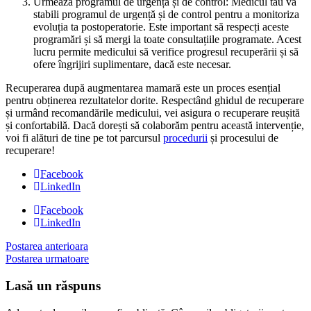
Urmează programul de urgență și de control: Medicul tău va
stabili programul de urgență și de control pentru a monitoriza
evoluția ta postoperatorie. Este important să respecți aceste
programări și să mergi la toate consultațiile programate. Acest
lucru permite medicului să verifice progresul recuperării și să
ofere îngrijiri suplimentare, dacă este necesar.
Recuperarea după augmentarea mamară este un proces esențial
pentru obținerea rezultatelor dorite. Respectând ghidul de recuperare
și urmând recomandările medicului, vei asigura o recuperare reușită
și confortabilă. Dacă dorești să colaborăm pentru această intervenție,
voi fi alături de tine pe tot parcursul
procedurii
și procesului de
recuperare!
Facebook
LinkedIn
Facebook
LinkedIn
Postarea anterioara
Postarea urmatoare
Lasă un răspuns