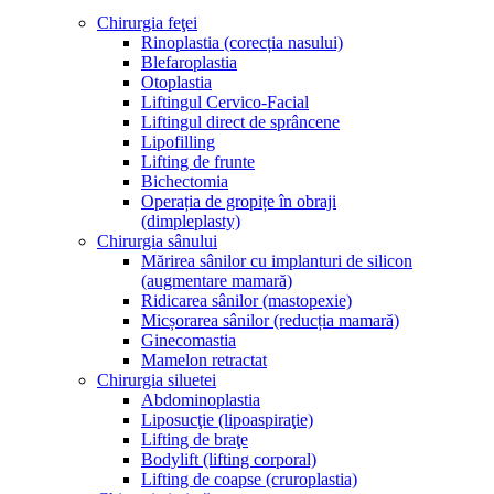
Chirurgia feţei
Rinoplastia (corecția nasului)
Blefaroplastia
Otoplastia
Liftingul Cervico-Facial
Liftingul direct de sprâncene
Lipofilling
Lifting de frunte
Bichectomia
Operația de gropițe în obraji
(dimpleplasty)
Chirurgia sânului
Mărirea sânilor cu implanturi de silicon
(augmentare mamară)
Ridicarea sânilor (mastopexie)
Micșorarea sânilor (reducția mamară)
Ginecomastia
Mamelon retractat
Chirurgia siluetei
Abdominoplastia
Liposucţie (lipoaspiraţie)
Lifting de braţe
Bodylift (lifting corporal)
Lifting de coapse (cruroplastia)