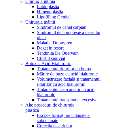
Chirurgia intimă
Labioplastia
Himenoplastia
Lipofilling Genital
Chirurgia mâinii
Sindromul de canal carpian
Sindromul de compresie a nervului
ulnar
Maladia Dupuytren
Deget în resort
Tendinita De Quervain
Chistul sinovial
Botox si Acid Hialuronic
Tratamentul ridurilor cu botox
Mărire de buze cu acid hialuronic
Volumetrizare facială și tratamentul
ridurilor cu acid hialuronic
Tratamentul cearcănelor cu acid
hialuronic
Tratamentul transpirației excesive
Alte proceduri de chirurgie
plastică
Excizie formațiuni cutanate și
subcutanate
Corecția cicatricilor