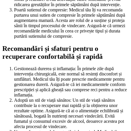
ridicarea greutăților în primele săptămâni după intervenție.
Poartă sutienul de compresie: Medicul tău îți va recomanda
purtarea unui sutien de compresie în primele săptămâni după
augmentarea mamară. Acesta are rolul de a susține și proteja
sânii în timpul procesului de vindecare. Asigură-te că urmezi
recomandările medicului în ceea ce privește tipul și durata
purtării sutienului de compresie.
Recomandări și sfaturi pentru o
recuperare confortabilă și rapidă
Gestionează durerea și inflamația: În primele zile după
intervenția chirurgicală, este normal să resimți disconfort și
umflături. Medicul tău îți poate prescrie medicamente pentru
gestionarea durerii. Asigură-te că iei medicamentele conform
prescripției și aplică gheață sau comprese reci pentru a reduce
inflamația.
Adoptă un stil de viață sănătos: Un stil de viață sănătos
contribuie la o recuperare mai rapidă și la obținerea unor
rezultate optime. Asigură-te că ai o alimentație echilibrată și
sănătoasă, bogată în nutrienți necesari vindecării. Evită
fumatul și consumul excesiv de alcool, deoarece acestea pot
afecta procesul de vindecare.