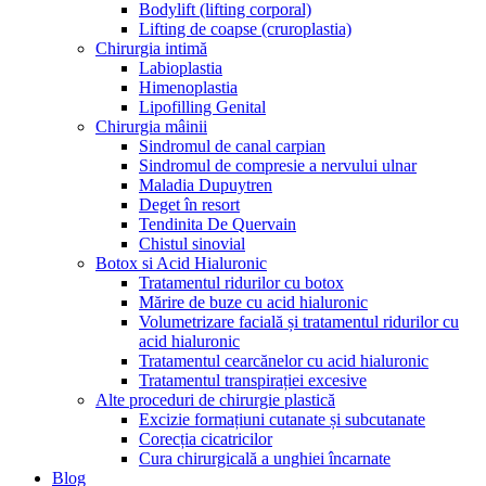
Bodylift (lifting corporal)
Lifting de coapse (cruroplastia)
Chirurgia intimă
Labioplastia
Himenoplastia
Lipofilling Genital
Chirurgia mâinii
Sindromul de canal carpian
Sindromul de compresie a nervului ulnar
Maladia Dupuytren
Deget în resort
Tendinita De Quervain
Chistul sinovial
Botox si Acid Hialuronic
Tratamentul ridurilor cu botox
Mărire de buze cu acid hialuronic
Volumetrizare facială și tratamentul ridurilor cu
acid hialuronic
Tratamentul cearcănelor cu acid hialuronic
Tratamentul transpirației excesive
Alte proceduri de chirurgie plastică
Excizie formațiuni cutanate și subcutanate
Corecția cicatricilor
Cura chirurgicală a unghiei încarnate
Blog