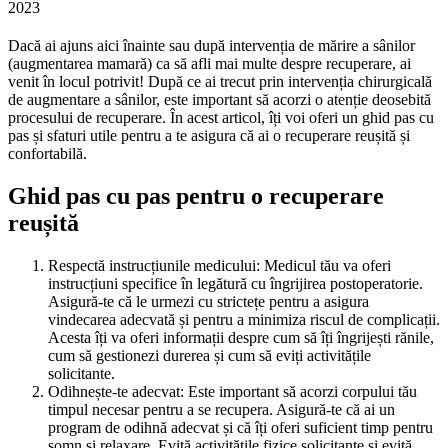
2023
Dacă ai ajuns aici înainte sau după intervenția de mărire a sânilor
(augmentarea mamară) ca să afli mai multe despre recuperare, ai
venit în locul potrivit! După ce ai trecut prin intervenția chirurgicală
de augmentare a sânilor, este important să acorzi o atenție deosebită
procesului de recuperare. În acest articol, îți voi oferi un ghid pas cu
pas și sfaturi utile pentru a te asigura că ai o recuperare reușită și
confortabilă.
Ghid pas cu pas pentru o recuperare
reușită
Respectă instrucțiunile medicului: Medicul tău va oferi
instrucțiuni specifice în legătură cu îngrijirea postoperatorie.
Asigură-te că le urmezi cu strictețe pentru a asigura
vindecarea adecvată și pentru a minimiza riscul de complicații.
Acesta îți va oferi informații despre cum să îți îngrijești rănile,
cum să gestionezi durerea și cum să eviți activitățile
solicitante.
Odihnește-te adecvat: Este important să acorzi corpului tău
timpul necesar pentru a se recupera. Asigură-te că ai un
program de odihnă adecvat și că îți oferi suficient timp pentru
somn și relaxare. Evită activitățile fizice solicitante și evită