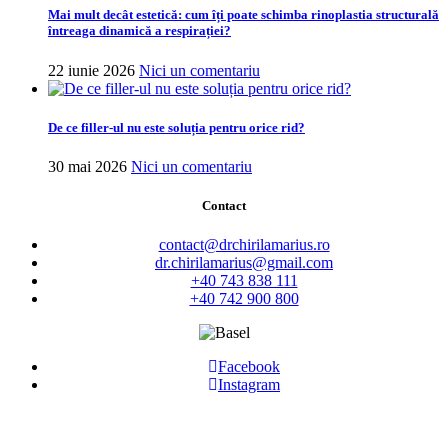
Mai mult decât estetică: cum îți poate schimba rinoplastia structurală
întreaga dinamică a respirației?
22 iunie 2026
Nici un comentariu
De ce filler-ul nu este soluția pentru orice rid?
30 mai 2026
Nici un comentariu
Contact
contact@drchirilamarius.ro
dr.chirilamarius@gmail.com
+40 743 838 111
+40 742 900 800
Facebook
Instagram