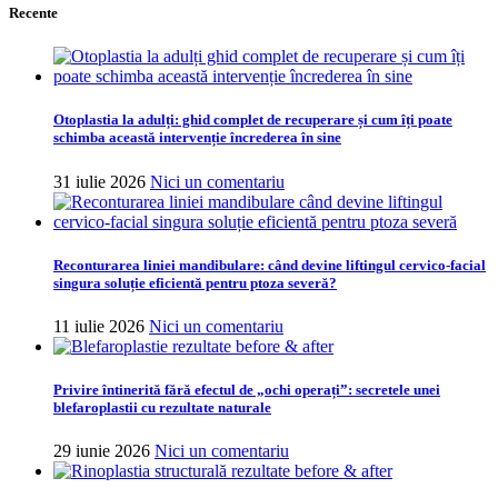
Recente
Otoplastia la adulți: ghid complet de recuperare și cum îți poate
schimba această intervenție încrederea în sine
31 iulie 2026
Nici un comentariu
Reconturarea liniei mandibulare: când devine liftingul cervico-facial
singura soluție eficientă pentru ptoza severă?
11 iulie 2026
Nici un comentariu
Privire întinerită fără efectul de „ochi operați”: secretele unei
blefaroplastii cu rezultate naturale
29 iunie 2026
Nici un comentariu