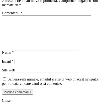
Adresa ta de email nu va fi publicată.
Câmpurile obligatorii sunt
marcate cu
*
Comentariu
*
Nume
*
Email
*
Site web
Salvează-mi numele, emailul și site-ul web în acest navigator
pentru data viitoare când o să comentez.
Close