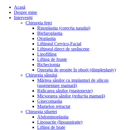
Acasă
Despre mine
Intervenții
Chirurgia feţei
Rinoplastia (corecția nasului)
Blefaroplastia
Otoplastia
Liftingul Cervico-Facial
Liftingul direct de sprâncene
Lipofilling
Lifting de frunte
Bichectomia
Operația de gropițe în obraji (dimpleplasty)
Chirurgia sânului
Mărirea sânilor cu implanturi de silicon
(augmentare mamară)
Ridicarea sânilor (mastopexie)
Micșorarea sânilor (reducția mamară)
Ginecomastia
Mamelon retractat
Chirurgia siluetei
Abdominoplastia
Liposucţie (lipoaspiraţie)
Lifting de braţe