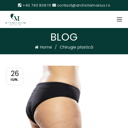
+40 743 838 111
contact@drchirilamarius.ro
BLOG
Home
Chirugie plastică
26
IUN.