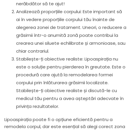
nerăbdător să te ajut!
Analizează proporțiile corpului: Este important să
ai în vedere proporțiile corpului tău înainte de
alegerea zonei de tratament. Uneori, o reducere a
grăsimii într-o anumită zonă poate contribui la
crearea unei siluete echilibrate și armonioase, sau
chiar contrariul.
Stabilește-ți obiective realiste: Lipoaspirația nu
este o soluție pentru pierderea în greutate. Este o
procedură care ajută la remodelarea formei
corpului prin înlăturarea grăsimii localizate.
Stabilește-ți obiective realiste și discută-le cu
medicul tău pentru a avea așteptări adecvate în
privința rezultatelor.
Lipoaspirația poate fi o opțiune eficientă pentru a
remodela corpul, dar este esențial să alegi corect zona