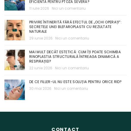
EFICIENTĂ PENTRU PTOZA SEVERĂ?
11 iulie 2026
Nici un comentariu
PRIVIRE ÎNTINERITĂ FĂRĂ EFECTUL DE „OCHI OPERAȚI”:
SECRETELE UNEI BLEFAROPLASTII CU REZULTATE
NATURALE
29 iunie 2026
Nici un comentariu
MAI MULT DECÂT ESTETICĂ: CUM ÎȚI POATE SCHIMBA
RINOPLASTIA STRUCTURALĂ ÎNTREAGA DINAMICĂ A
RESPIRAȚIEI?
22 iunie 2026
Nici un comentariu
DE CE FILLER-UL NU ESTE SOLUȚIA PENTRU ORICE RID?
30 mai 2026
Nici un comentariu
CONTACT