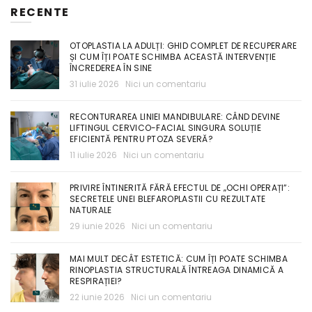
RECENTE
OTOPLASTIA LA ADULȚI: GHID COMPLET DE RECUPERARE
ȘI CUM ÎȚI POATE SCHIMBA ACEASTĂ INTERVENȚIE
ÎNCREDEREA ÎN SINE
31 iulie 2026
Nici un comentariu
RECONTURAREA LINIEI MANDIBULARE: CÂND DEVINE
LIFTINGUL CERVICO-FACIAL SINGURA SOLUȚIE
EFICIENTĂ PENTRU PTOZA SEVERĂ?
11 iulie 2026
Nici un comentariu
PRIVIRE ÎNTINERITĂ FĂRĂ EFECTUL DE „OCHI OPERAȚI”:
SECRETELE UNEI BLEFAROPLASTII CU REZULTATE
NATURALE
29 iunie 2026
Nici un comentariu
MAI MULT DECÂT ESTETICĂ: CUM ÎȚI POATE SCHIMBA
RINOPLASTIA STRUCTURALĂ ÎNTREAGA DINAMICĂ A
RESPIRAȚIEI?
22 iunie 2026
Nici un comentariu