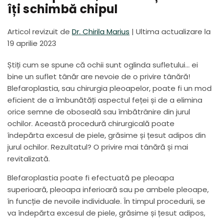
îți schimbă chipul
Articol revizuit de
Dr. Chirila Marius
|
Ultima actualizare la
19 aprilie 2023
Știți cum se spune că ochii sunt oglinda sufletului… ei
bine un suflet tânăr are nevoie de o privire tânără!
Blefaroplastia, sau chirurgia pleoapelor, poate fi un mod
eficient de a îmbunătăți aspectul feței și de a elimina
orice semne de oboseală sau îmbătrânire din jurul
ochilor. Această procedură chirurgicală poate
îndepărta excesul de piele, grăsime și țesut adipos din
jurul ochilor. Rezultatul? O privire mai tânără și mai
revitalizată.
Blefaroplastia poate fi efectuată pe pleoapa
superioară, pleoapa inferioară sau pe ambele pleoape,
în funcție de nevoile individuale. În timpul procedurii, se
va îndepărta excesul de piele, grăsime și țesut adipos,