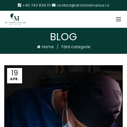
+40 743 838 111
contact@drchirilamarius.ro
BLOG
Home
Fără categorie
19
APR.