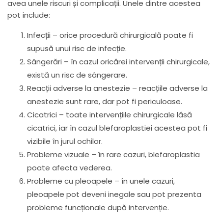
avea unele riscuri și complicații. Unele dintre acestea
pot include:
Infecții – orice procedură chirurgicală poate fi
supusă unui risc de infecție.
Sângerări – în cazul oricărei intervenții chirurgicale,
există un risc de sângerare.
Reacții adverse la anestezie – reacțiile adverse la
anestezie sunt rare, dar pot fi periculoase.
Cicatrici – toate intervențiile chirurgicale lăsă
cicatrici, iar în cazul blefaroplastiei acestea pot fi
vizibile în jurul ochilor.
Probleme vizuale – în rare cazuri, blefaroplastia
poate afecta vederea.
Probleme cu pleoapele – în unele cazuri,
pleoapele pot deveni inegale sau pot prezenta
probleme funcționale după intervenție.