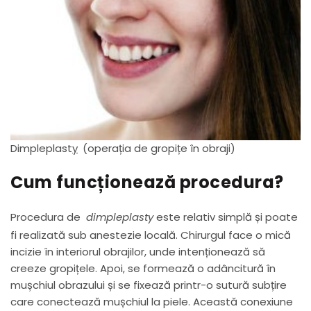
Dimpleplast
y
(operația de gropițe în obraji)
Cum funcționează procedura?
Procedura de
dimpleplasty
este relativ simplă și poate
fi realizată sub anestezie locală. Chirurgul face o mică
incizie în interiorul obrajilor, unde intenționează să
creeze gropițele. Apoi, se formează o adâncitură în
mușchiul obrazului și se fixează printr-o sutură subțire
care conectează mușchiul la piele. Această conexiune