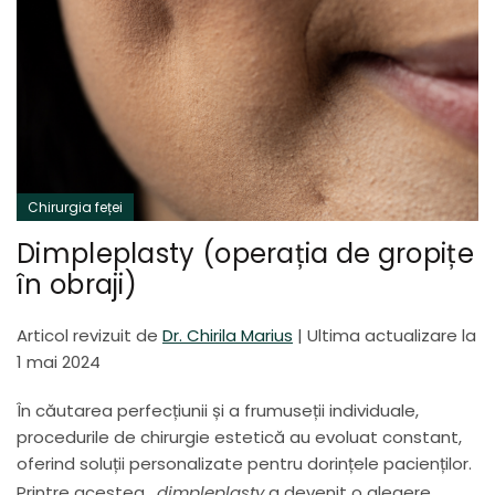
Chirurgia feței
Dimpleplasty (operația de gropițe
în obraji)
Articol revizuit de
Dr. Chirila Marius
|
Ultima actualizare la
1 mai 2024
În căutarea perfecțiunii și a frumuseții individuale,
procedurile de chirurgie estetică au evoluat constant,
oferind soluții personalizate pentru dorințele pacienților.
Printre acestea,
dimpleplasty
a devenit o alegere