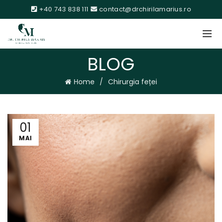
+40 743 838 111
contact@drchirilamarius.ro
BLOG
Home
Chirurgia feței
01
MAI