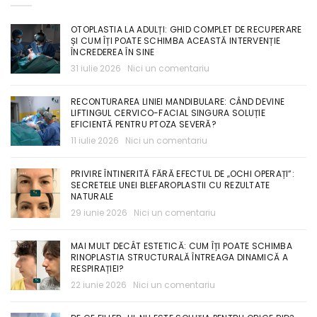
OTOPLASTIA LA ADULȚI: GHID COMPLET DE RECUPERARE
ȘI CUM ÎȚI POATE SCHIMBA ACEASTĂ INTERVENȚIE
ÎNCREDEREA ÎN SINE
31 iulie 2026
Nici un comentariu
RECONTURAREA LINIEI MANDIBULARE: CÂND DEVINE
LIFTINGUL CERVICO-FACIAL SINGURA SOLUȚIE
EFICIENTĂ PENTRU PTOZA SEVERĂ?
11 iulie 2026
Nici un comentariu
PRIVIRE ÎNTINERITĂ FĂRĂ EFECTUL DE „OCHI OPERAȚI”:
SECRETELE UNEI BLEFAROPLASTII CU REZULTATE
NATURALE
29 iunie 2026
Nici un comentariu
MAI MULT DECÂT ESTETICĂ: CUM ÎȚI POATE SCHIMBA
RINOPLASTIA STRUCTURALĂ ÎNTREAGA DINAMICĂ A
RESPIRAȚIEI?
22 iunie 2026
Nici un comentariu