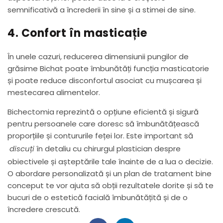
semnificativă a încrederii în sine și a stimei de sine.
4. Confort în masticație
În unele cazuri, reducerea dimensiunii pungilor de
grăsime Bichat poate îmbunătăți funcția masticatorie
și poate reduce disconfortul asociat cu mușcarea și
mestecarea alimentelor.
Bichectomia reprezintă o opțiune eficientă și sigură
pentru persoanele care doresc să îmbunătățească
proporțiile și contururile feței lor. Este important să
discuți
în detaliu cu chirurgul plastician despre
obiectivele și așteptările tale înainte de a lua o decizie.
O abordare personalizată și un plan de tratament bine
conceput te vor ajuta să obții rezultatele dorite și să te
bucuri de o estetică facială îmbunătățită și de o
încredere crescută.