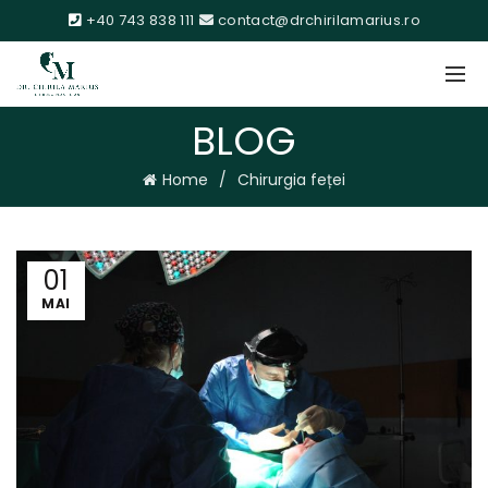
+40 743 838 111
contact@drchirilamarius.ro
BLOG
Home
Chirurgia feței
01
MAI