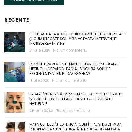
RECENTE
OTOPLASTIA LA ADULȚI: GHID COMPLET DE RECUPERARE
ȘI CUM ÎȚI POATE SCHIMBA ACEASTĂ INTERVENȚIE
ÎNCREDEREA ÎN SINE
31 iulie 2026
Nici un comentariu
RECONTURAREA LINIEI MANDIBULARE: CÂND DEVINE
LIFTINGUL CERVICO-FACIAL SINGURA SOLUȚIE
EFICIENTĂ PENTRU PTOZA SEVERĂ?
11 iulie 2026
Nici un comentariu
PRIVIRE ÎNTINERITĂ FĂRĂ EFECTUL DE „OCHI OPERAȚI”:
SECRETELE UNEI BLEFAROPLASTII CU REZULTATE
NATURALE
29 iunie 2026
Nici un comentariu
MAI MULT DECÂT ESTETICĂ: CUM ÎȚI POATE SCHIMBA
RINOPLASTIA STRUCTURALĂ ÎNTREAGA DINAMICĂ A