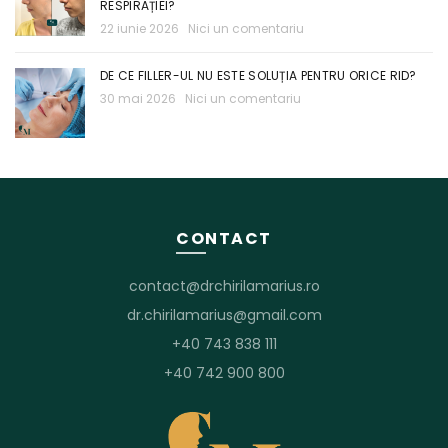
RESPIRAȚIEI?
22 iunie 2026
Nici un comentariu
DE CE FILLER-UL NU ESTE SOLUȚIA PENTRU ORICE RID?
30 mai 2026
Nici un comentariu
CONTACT
contact@drchirilamarius.ro
dr.chirilamarius@gmail.com
+40 743 838 111
+40 742 900 800