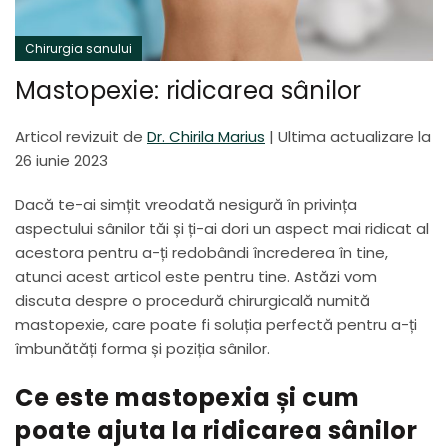
Chirurgia sanului
Mastopexie: ridicarea sânilor
Articol revizuit de
Dr. Chirila Marius
|
Ultima actualizare la
26 iunie 2023
Dacă te-ai simțit vreodată nesigură în privința
aspectului sânilor tăi și ți-ai dori un aspect mai ridicat al
acestora pentru a-ți redobândi încrederea în tine,
atunci acest articol este pentru tine. Astăzi vom
discuta despre o procedură chirurgicală numită
mastopexie, care poate fi soluția perfectă pentru a-ți
îmbunătăți forma și poziția sânilor.
Ce este mastopexia și cum
poate ajuta la ridicarea sânilor