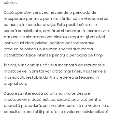
sânilor.
După operație, vei avea nevoie de o perioadă de
recuperare pentru a permite sânilor să se vindece și să
se așeze în noua lor poziție. Este posibil să simți o
ușoară sensibilitate, umflături și inconfort în primele zile,
dar aceste simptome vor diminua treptat. Îți voi oferi
instrucțiuni clare privind îngrijirea postoperatorie,
precum folosirea unui sutien special și evitarea
activităților fizice intense pentru o perioadă de timp.
În final, sunt convins că vei fi încântată de rezultatele
mastopexiei. Sânii tăi vor arăta mai tineri, mai ferme și
mai ridicați, restabilindu-ți încrederea și fericirea în
propriul corp.
Dacă ești interesată să afli mai multe despre
mastopexie și dacă ești candidată potrivită pentru
această procedură, cel mai bine este să ne vedem la o
consultație. Astfel îți pot oferi o evaluare individualizată