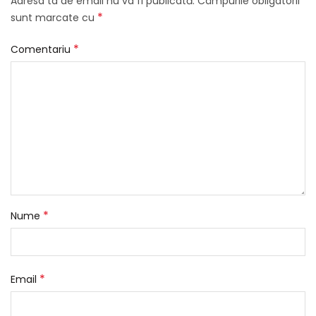
Adresa ta de email nu va fi publicată.
Câmpurile obligatorii
*
sunt marcate cu
*
Comentariu
*
Nume
*
Email