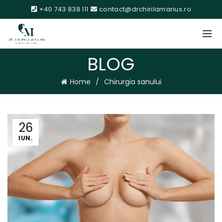
+40 743 838 111
contact@drchirilamarius.ro
BLOG
Home
Chirurgia sanului
26
IUN.