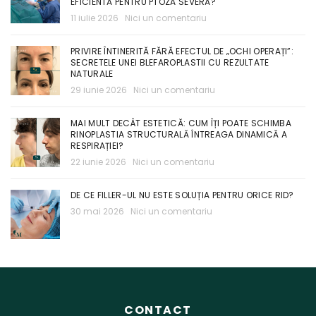
EFICIENTĂ PENTRU PTOZA SEVERĂ?
11 iulie 2026
Nici un comentariu
PRIVIRE ÎNTINERITĂ FĂRĂ EFECTUL DE „OCHI OPERAȚI”:
SECRETELE UNEI BLEFAROPLASTII CU REZULTATE
NATURALE
29 iunie 2026
Nici un comentariu
MAI MULT DECÂT ESTETICĂ: CUM ÎȚI POATE SCHIMBA
RINOPLASTIA STRUCTURALĂ ÎNTREAGA DINAMICĂ A
RESPIRAȚIEI?
22 iunie 2026
Nici un comentariu
DE CE FILLER-UL NU ESTE SOLUȚIA PENTRU ORICE RID?
30 mai 2026
Nici un comentariu
CONTACT