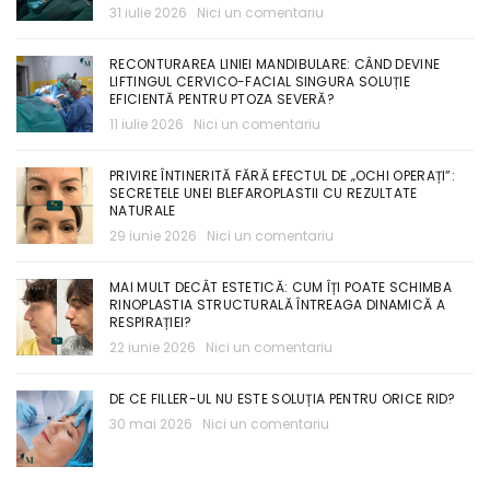
31 iulie 2026
Nici un comentariu
RECONTURAREA LINIEI MANDIBULARE: CÂND DEVINE
LIFTINGUL CERVICO-FACIAL SINGURA SOLUȚIE
EFICIENTĂ PENTRU PTOZA SEVERĂ?
11 iulie 2026
Nici un comentariu
PRIVIRE ÎNTINERITĂ FĂRĂ EFECTUL DE „OCHI OPERAȚI”:
SECRETELE UNEI BLEFAROPLASTII CU REZULTATE
NATURALE
29 iunie 2026
Nici un comentariu
MAI MULT DECÂT ESTETICĂ: CUM ÎȚI POATE SCHIMBA
RINOPLASTIA STRUCTURALĂ ÎNTREAGA DINAMICĂ A
RESPIRAȚIEI?
22 iunie 2026
Nici un comentariu
DE CE FILLER-UL NU ESTE SOLUȚIA PENTRU ORICE RID?
30 mai 2026
Nici un comentariu