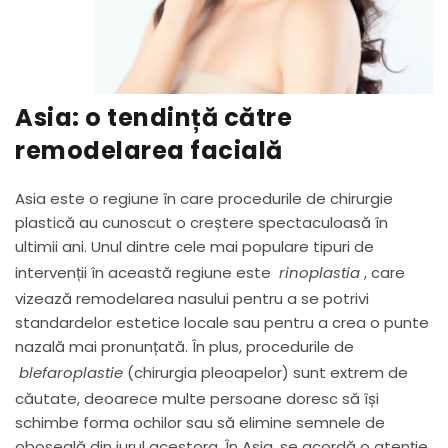
Asia: o tendință către
remodelarea facială
Asia este o regiune în care procedurile de chirurgie
plastică au cunoscut o creștere spectaculoasă în
ultimii ani. Unul dintre cele mai populare tipuri de
intervenții în această regiune este
rinoplastia
, care
vizează remodelarea nasului pentru a se potrivi
standardelor estetice locale sau pentru a crea o punte
nazală mai pronunțată. În plus, procedurile de
blefaroplastie
(chirurgia pleoapelor) sunt extrem de
căutate, deoarece multe persoane doresc să își
schimbe forma ochilor sau să elimine semnele de
oboseală din jurul acestora. În Asia, se acordă o atenție