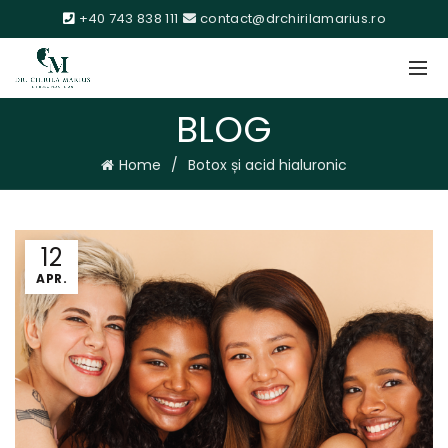
+40 743 838 111
contact@drchirilamarius.ro
BLOG
Home
Botox și acid hialuronic
12
APR.