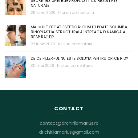
SECRETELE UNEI BLEFAROPLASTII CU REZULTATE
NATURALE
29 iunie 2026
Nici un comentariu
MAI MULT DECÂT ESTETICĂ: CUM ÎȚI POATE SCHIMBA
RINOPLASTIA STRUCTURALĂ ÎNTREAGA DINAMICĂ A
RESPIRAȚIEI?
22 iunie 2026
Nici un comentariu
DE CE FILLER-UL NU ESTE SOLUȚIA PENTRU ORICE RID?
30 mai 2026
Nici un comentariu
CONTACT
contact@drchirilamarius.ro
dr.chirilamarius@gmail.com