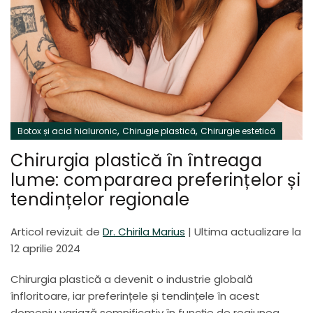
,
,
Botox și acid hialuronic
Chirugie plastică
Chirurgie estetică
Chirurgia plastică în întreaga
lume: compararea preferințelor și
tendințelor regionale
Articol revizuit de
Dr. Chirila Marius
|
Ultima actualizare la
12 aprilie 2024
Chirurgia plastică a devenit o industrie globală
înfloritoare, iar preferințele și tendințele în acest
domeniu variază semnificativ în funcție de regiunea