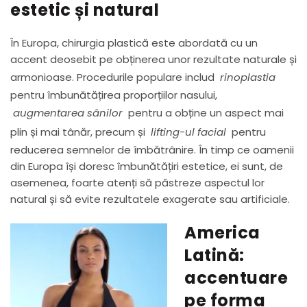
estetic și natural
În Europa, chirurgia plastică este abordată cu un
accent deosebit pe obținerea unor rezultate naturale și
armonioase. Procedurile populare includ
rinoplastia
pentru îmbunătățirea proporțiilor nasului,
augmentarea sânilor
pentru a obține un aspect mai
plin și mai tânăr, precum și
lifting-ul facial
pentru
reducerea semnelor de îmbătrânire. În timp ce oamenii
din Europa își doresc îmbunătățiri estetice, ei sunt, de
asemenea, foarte atenți să păstreze aspectul lor
natural și să evite rezultatele exagerate sau artificiale.
America
Latină:
accentuare
pe forma