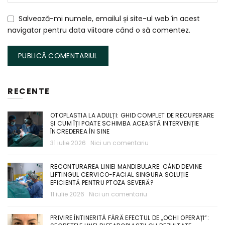
Salvează-mi numele, emailul și site-ul web în acest
navigator pentru data viitoare când o să comentez.
RECENTE
OTOPLASTIA LA ADULȚI: GHID COMPLET DE RECUPERARE
ȘI CUM ÎȚI POATE SCHIMBA ACEASTĂ INTERVENȚIE
ÎNCREDEREA ÎN SINE
31 iulie 2026
Nici un comentariu
RECONTURAREA LINIEI MANDIBULARE: CÂND DEVINE
LIFTINGUL CERVICO-FACIAL SINGURA SOLUȚIE
EFICIENTĂ PENTRU PTOZA SEVERĂ?
11 iulie 2026
Nici un comentariu
PRIVIRE ÎNTINERITĂ FĂRĂ EFECTUL DE „OCHI OPERAȚI”: