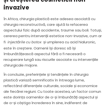
invazive
În Africa, chirurgia plastică este adesea asociată cu
chirurgia reconstructivă, care ajută la refacerea
aspectului fizic după accidente, traume sau boli. Totuși,
cererea pentru intervenții estetice non-invazive, cum ar
fi
injectările cu botox
și umplerea cu acid hialuronic,
este în creștere. Oamenii își doresc să își
îmbunătățească aspectul fără a fi necesară o
recuperare lungă sau riscurile asociate cu intervențiile
chirurgicale majore.
În concluzie, preferințele și tendințele în chirurgia
plastică variază semnificativ în întreaga lume,
reflectând diferențele culturale, sociale și economice
ale fiecărei regiuni. Cu toate acestea, un factor comun
este dorința oamenilor de a-și îmbunătăți aspectul și
de a-și câștiga încrederea în sine, indiferent de