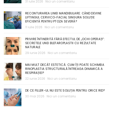
31 iulie 2026
Nici un comentariu
RECONTURAREA LINIEI MANDIBULARE: CÂND DEVINE
LIFTINGUL CERVICO-FACIAL SINGURA SOLUȚIE
EFICIENTĂ PENTRU PTOZA SEVERĂ?
11 iulie 2026
Nici un comentariu
PRIVIRE ÎNTINERITĂ FĂRĂ EFECTUL DE „OCHI OPERAȚI”:
SECRETELE UNEI BLEFAROPLASTII CU REZULTATE
NATURALE
29 iunie 2026
Nici un comentariu
MAI MULT DECÂT ESTETICĂ: CUM ÎȚI POATE SCHIMBA
RINOPLASTIA STRUCTURALĂ ÎNTREAGA DINAMICĂ A
RESPIRAȚIEI?
22 iunie 2026
Nici un comentariu
DE CE FILLER-UL NU ESTE SOLUȚIA PENTRU ORICE RID?
30 mai 2026
Nici un comentariu