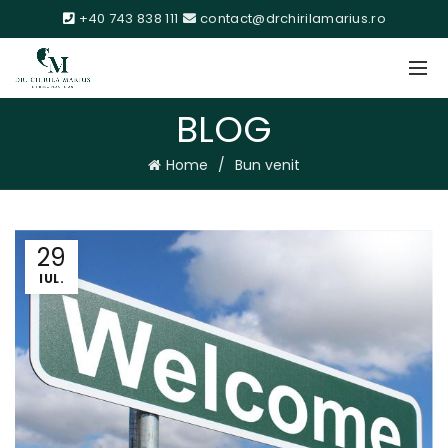
+40 743 838 111
contact@drchirilamarius.ro
BLOG
Home
Bun venit
29
IUL.