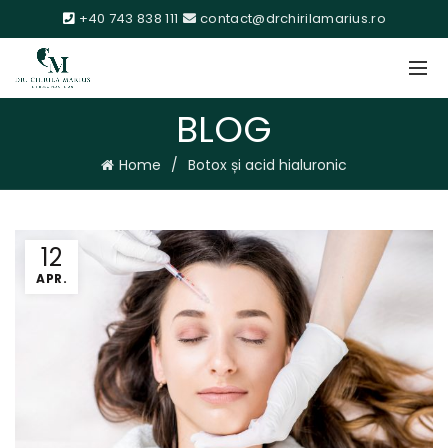
+40 743 838 111
contact@drchirilamarius.ro
BLOG
Home
Botox și acid hialuronic
12
APR.