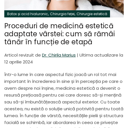
,
,
Botox și acid hialuronic
Chirurgia feței
Chirurgie estetică
Proceduri de medicină estetică
adaptate vârstei: cum să rămâi
tânăr în funcție de etapă
Articol revizuit de
Dr. Chirila Marius
|
Ultima actualizare la
12 aprilie 2024
Într-o lume în care aspectul fizic joacă un rol tot mai
important în încrederea în sine și în percepția pe care o
avem despre noi înșine, medicina estetică a devenit o
resursă prețioasă pentru cei care doresc să-și mențină
sau să-și îmbunătățească aspectul exterior. Cu toate
acestea, nu există o soluție unică potrivită pentru toată
lumea. În funcție de vârstă, necesitățile pielii și structura
facială se schimbă, iar abordarea în ceea ce privește