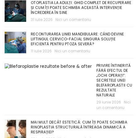
OTOPLASTIA LA ADULȚI: GHID COMPLET DE RECUPERARE
ȘI CUM ÎȚI POATE SCHIMBA ACEASTĂ INTERVENȚIE
ÎNCREDEREA ÎN SINE
31 iulie 2026
Nici un comentariu
RECONTURAREA LINIEI MANDIBULARE: CÂND DEVINE
LIFTINGUL CERVICO-FACIAL SINGURA SOLUȚIE
EFICIENTĂ PENTRU PTOZA SEVERĂ?
11 iulie 2026
Nici un comentariu
PRIVIRE ÎNTINERITĂ
FĂRĂ EFECTUL DE
„OCHI OPERAȚI”:
SECRETELE UNEI
BLEFAROPLASTII CU
REZULTATE
NATURALE
29 iunie 2026
Nici
un comentariu
MAI MULT DECÂT ESTETICĂ: CUM ÎȚI POATE SCHIMBA
RINOPLASTIA STRUCTURALĂ ÎNTREAGA DINAMICĂ A
RESPIRAȚIEI?