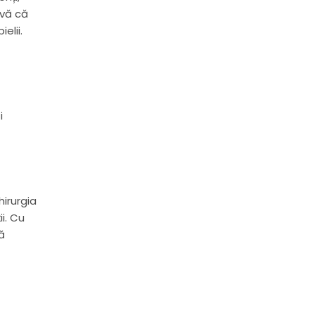
-vă că
elii.
i
irurgia
ii. Cu
ă