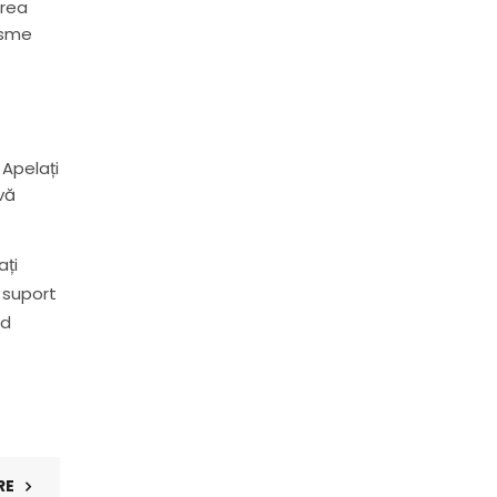
area
isme
 Apelați
 vă
ați
i suport
od
RE