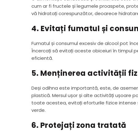
cum ar fi fructele și legumele proaspete, prot
vă hidratați corespunzător, deoarece hidratar
4. Evitați fumatul și consu
Fumatul și consumul excesiv de alcool pot încet
Încercați să evitați aceste obiceiuri în timpul 
eficientă.
5. Menținerea activității f
Deși odihna este importantă, este, de asemene
plastică. Mersul ușor și alte activități ușoare po
toate acestea, evitați eforturile fizice intens
verde.
6. Protejați zona tratată