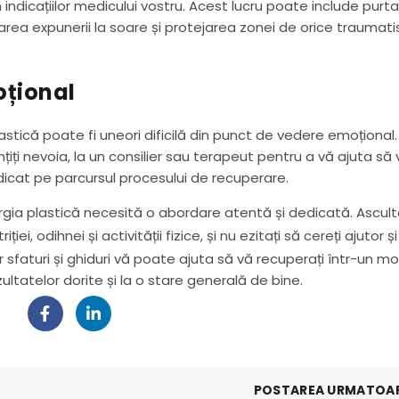
indicațiilor medicului vostru. Acest lucru poate include purt
rea expunerii la soare și protejarea zonei de orice traumat
oțional
stică poate fi uneori dificilă din punct de vedere emoțional.
imțiți nevoia, la un consilier sau terapeut pentru a vă ajuta să
idicat pe parcursul procesului de recuperare.
urgia plastică necesită o abordare atentă și dedicată. Ascult
iei, odihnei și activității fizice, și nu ezitați să cereți ajutor ș
faturi și ghiduri vă poate ajuta să vă recuperați într-un m
zultatelor dorite și la o stare generală de bine.
POSTAREA URMATOA