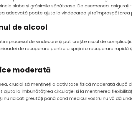
einele slabe și grăsimile sănătoase. De asemenea, asigurați
ea adecvată poate ajuta la vindecarea și reîmprospătarea pi
mul de alcool
ini procesul de vindecare și pot crește riscul de complicații.
perioadei de recuperare pentru a sprijini o recuperare rapidă ș
izice moderată
a, crucial să mențineți o activitate fizică moderată după ch
t ajuta la îmbunătățirea circulației și la menținerea flexibilităț
e și nu ridicați greutăți până când medicul vostru nu vă dă und