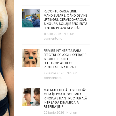
RECONTURAREA LINIEI
MANDIBULARE: CÂND DEVINE
LIFTINGUL CERVICO-FACIAL
SINGURA SOLUȚIE EFICIENTĂ
PENTRU PTOZA SEVERĂ?
11 iulie 2026
Nici un
comentariu
PRIVIRE ÎNTINERITĂ FĂRĂ
EFECTUL DE „OCHI OPERAȚI”:
SECRETELE UNEI
BLEFAROPLASTII CU
REZULTATE NATURALE
29 iunie 2026
Nici un
comentariu
MAI MULT DECÂT ESTETICĂ:
CUM ÎȚI POATE SCHIMBA
RINOPLASTIA STRUCTURALĂ
ÎNTREAGA DINAMICĂ A
RESPIRAȚIEI?
22 iunie 2026
Nici un