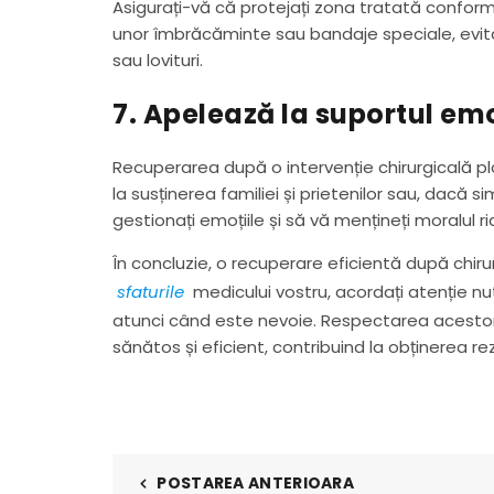
Asigurați-vă că protejați zona tratată conform 
unor îmbrăcăminte sau bandaje speciale, evita
sau lovituri.
7. Apelează la suportul em
Recuperarea după o intervenție chirurgicală pla
la susținerea familiei și prietenilor sau, dacă s
gestionați emoțiile și să vă mențineți moralul r
În concluzie, o recuperare eficientă după chir
sfaturile
medicului vostru, acordați atenție nutriț
atunci când este nevoie. Respectarea acestor s
sănătos și eficient, contribuind la obținerea re
POSTAREA ANTERIOARA