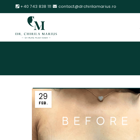
+40 743 838 111
contact@drchirilamarius.ro
29
FEB.