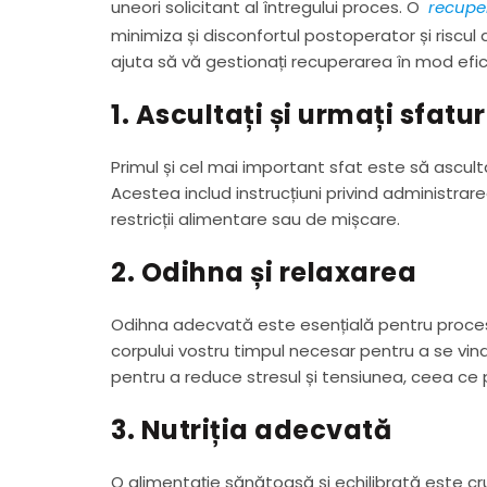
uneori solicitant al întregului proces. O
recupe
minimiza și disconfortul postoperator și riscul 
ajuta să vă gestionați recuperarea în mod efic
1. Ascultați și urmați sfatu
Primul și cel mai important sfat este să ascultaț
Acestea includ instrucțiuni privind administrarea 
restricții alimentare sau de mișcare.
2. Odihna și relaxarea
Odihna adecvată este esențială pentru procesul
corpului vostru timpul necesar pentru a se vin
pentru a reduce stresul și tensiunea, ceea ce 
3. Nutriția adecvată
O alimentație sănătoasă și echilibrată este cr