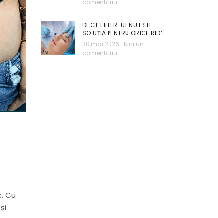
comentariu
DE CE FILLER-UL NU ESTE
SOLUȚIA PENTRU ORICE RID?
30 mai 2026
Nici un
comentariu
c. Cu
și