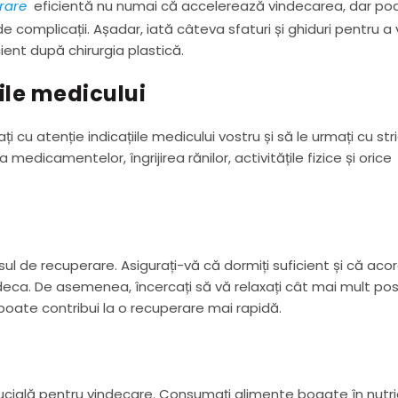
rare
eficientă nu numai că accelerează vindecarea, dar po
de complicații. Așadar, iată câteva sfaturi și ghiduri pentru a
ient după chirurgia plastică.
rile medicului
i cu atenție indicațiile medicului vostru și să le urmați cu str
medicamentelor, îngrijirea rănilor, activitățile fizice și orice
 de recuperare. Asigurați-vă că dormiți suficient și că acor
deca. De asemenea, încercați să vă relaxați cât mai mult posi
poate contribui la o recuperare mai rapidă.
ucială pentru vindecare. Consumați alimente bogate în nutrie